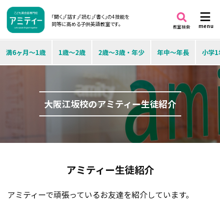
「聞く」「話す」「読む」「書く」の4技能を
同等に高める子供英語教室です。
menu
教室検索
満6ヶ月～1歳
1歳～2歳
2歳～3歳・年少
年中～年長
小学1
大阪江坂校のアミティー生徒紹介
アミティー生徒紹介
アミティーで頑張っているお友達を紹介しています。