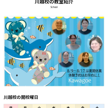
川越校の教室紹介
School
川越校の開校曜日
日
月
火
水
木
金
土