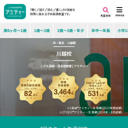
「聞く」「話す」「読む」「書く」の4技能を
同等に高める子供英語教室です。
menu
教室検索
満6ヶ月～1歳
1歳～2歳
2歳～3歳・年少
年中～年長
小学1
JR・東武 川越駅
川越校
こども英語・英会話教室 | アミティー
※1英検®アミティ―生 実績(2023年度成績)
※2TOEIC®アミティ―生 実績(2024年・8月成績)