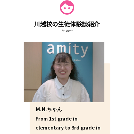
Learning English with friends is fun, and sometimes, lear
ning English with your siblings is even better!
川越校の生徒体験談紹介
In Interactive class, students learn various skills in Englis
Student
h using different computer programs. They also learn to
be independent as they solve problems by themselves, w
hile the teacher facilitates and guides them throughout t
he class.
Here we have the T. brothers, who are taking Interactive s
eminars. While they are different in ages and levels, they a
re able to learn different English skills, at the same time,
together!
They enjoy using the computers in the class, that someti
mes, they don`t even want the class to end!
M.N.ちゃん
Taking Interactive lessons can be ideal for parents trying
From 1st grade in
to manage their children`s schedules, and learning need
elementary to 3rd grade in
s. They can take the class at the same time, while address