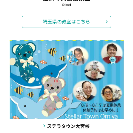
School
埼玉県の教室はこちら
↑楽しいクラフトなど、お子様の興味関心をひく内容でしっ
かり指導いたします。
毎年大人気のアミティーの夏期セミナー☆
完全マンツーマンのオーダーメイドでレッスンをいたしま
す。
短期集中、安心・安全のプライベートレッスンで英語力アッ
プ↑↑↑
残席が少なくなってきました。セミナーレッスン受講ご希望
の方は、
8/8（土）まで
にお知らせください。
お知らせ
2026.08.03
ステラタウン大宮校
夏休みとサプリメンタルレッスンのご連絡