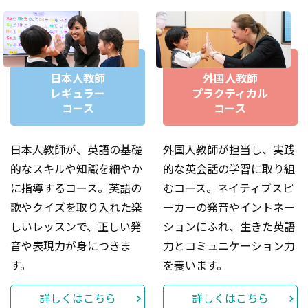
Hi! I`m Justina Cablayan from the Philippines and I`m
currently enjoying my teaching life here at Kawagoe
Amity. I majored Secondary Education in English and I
really love teaching English as much as learning it more.
日本人教師
外国人教師
I enjoy watching movies and even documentaries, and I
レギュラー
プラクティカル
コース
コース
really like cooking. I`m interested in trying new dishes
since food is a big part of cultures. I also like playing a
bit of some musical instruments such as the guitar and
日本人教師が、英語の基礎
外国人教師が担当し、実践
keyboard. I hope you also have fun learning English with
的なスキルや知識を細やか
的な英会話の学習に取り組
me here at Amity!
に指導するコース。英語の
むコース。ネイティブスピ
歌やクイズを取り入れた楽
ーカーの発音やイントネー
しいレッスンで、正しい発
ションにふれ、生きた英語
音や表現力が身につきま
力とコミュニケーション力
す。
を養います。
詳しくはこちら
詳しくはこちら