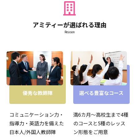
アミティーが選ばれる理由
Reason
こんにちは。教師の武仲と申します。アメリカに滞在して
いたことがきっかけで英語が大好きになり、子供達に英語
を教え続けています！今では、子供達の方から毎日元気と
パワーをもらっています。お家にはわんちゃんを5匹飼っ
優秀な教師陣
選べる豊富なコース
ています！音楽も大好きなので、まだお話したことがない
生徒さんも見かけたらどんどん話しかけてください！
コミュニケーション力・
満6カ月～高校生まで4種
指導力・英語力を備えた
のコースと5種のレッス
日本人/外国人教師陣
ン形態をご用意