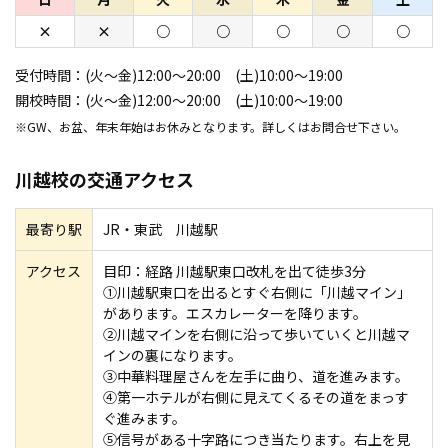
×
×
○
○
○
○
○
受付時間：
(火～金)12:00～20:00 (土)10:00～19:00
開校時間：
(火～金)12:00～20:00 (土)10:00～19:00
※GW、お盆、年末年始はお休みとなります。詳しくはお問合せ下さい。
川越校の交通アクセス
最寄り駅
JR・東武 川越駅
アクセス
目印：経路 川越駅東口改札を出て徒歩3分
①川越駅東口を出るとすぐ右側に「川越マイン」
があります。エスカレーターを降ります。
②川越マインを右側に沿って歩いていくと川越マ
インの裏になります。
③中華料理屋さんを左手に曲り、道を進みます。
④第一ホテルが右側に見えてくるその道をまっす
ぐ進みます。
⑤信号がある十字路につき当たります。右上を見