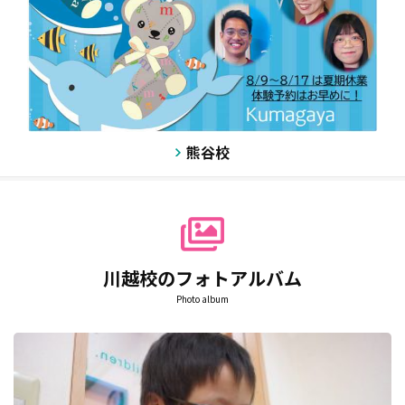
対象はベビーちゃんから保護者の方まで！
お席が限られています。特にインタラクティブ夏期セミナ
ー、プログラミングセミナーは残席わずか、受講ご希望の方
はお早めにお申込みください！
先生とプライベートレッスン♪プログラミングセミナーもあ
ります☺
アミティー生以外の夏休み短期受講も同時受付中です。
お問い合わせください。
熊谷校
川越校のフォトアルバム
Photo album