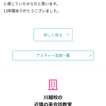
Today, we will be congratulating another student who pa
と感じていたからだと思います。
ssed Eiken 4th Grade!
12年間ありがとうございました。
This student has been doing a great job speaking and rea
ding in class. Her focus and dedication towards her lesson
s and homework have paid off, keep up the hard work!
詳しく見る
お知らせ
2026.08.04
☆先生を独り占め！夏期セミナー残席わずか☆外
アミティー生徒一覧
部生歓迎☆
川越校の
近隣の英会話教室