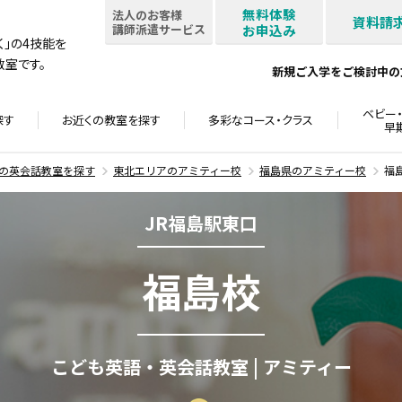
無料体験
法人のお客様
資料請
講師派遣サービス
お申込み
書く」の4技能を
室です。
新規ご入学をご検討中の
ベビー・
探す
お近くの教室を
探す
多彩なコース・
クラス
早
の英会話教室を探す
東北エリアのアミティー校
福島県のアミティー校
福
JR福島駅東口
福島校
こども英語・英会話教室 | アミティー