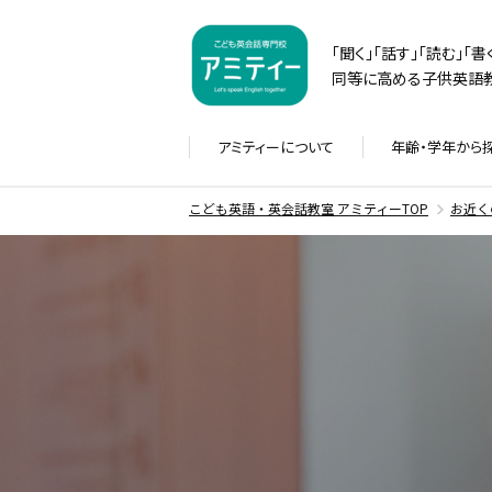
「聞く」「話す」「読む」「
同等に高める子供英語教
アミティーに
ついて
年齢・学年から
こども英語・英会話教室 アミティーTOP
お近く