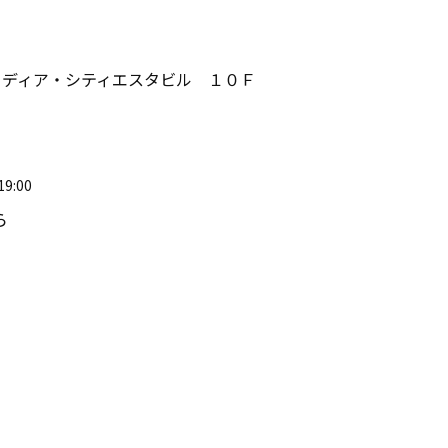
１ メディア・シティエスタビル １０Ｆ
9:00
ら
）