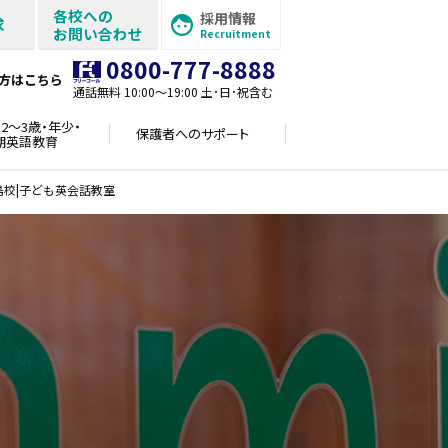
各校への
採用情報
求
お問い合わせ
Recruitment
0800-777-8888
方はこちら
通話無料 10:00〜19:00 土･日･祝含む
2～3歳・年少・
保護者への
サポート
期英語教育
島校|子ども英会話教室