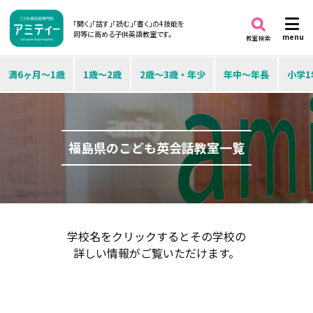
「聞く」「話す」「読む」「書く」の4技能を
同等に高める子供英語教室です。
menu
教室検索
満6ヶ月～1歳
1歳～2歳
2歳～3歳・年少
年中～年長
小学1
福島県のこども英会話教室一覧
学校名をクリックするとその学校の
詳しい情報がご覧いただけます。