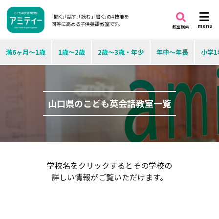
「聞く」「話す」「読む」「書く」の4技能を
同等に高める子供英語教室です。
menu
教室検索
満6ヶ月～1歳
1歳～2歳
2歳～3歳・年少
年中～年長
小学1
山口県のこども英会話教室一覧
学校名をクリックするとその学校の
詳しい情報がご覧いただけます。