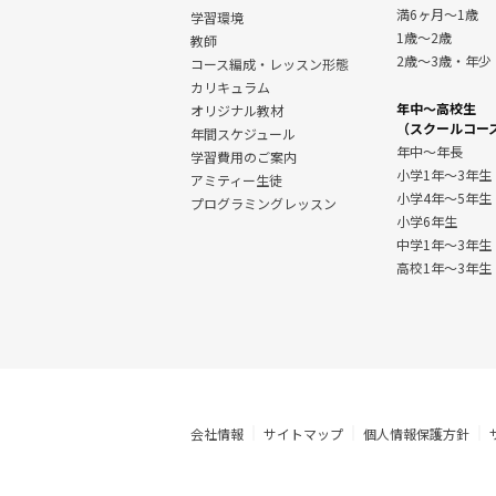
満6ヶ月～1歳
学習環境
1歳～2歳
教師
2歳～3歳・年少
コース編成・レッスン形態
カリキュラム
年中～高校生
オリジナル教材
（スクールコー
年間スケジュール
年中～年長
学習費用のご案内
小学1年～3年生
アミティー生徒
小学4年～5年生
プログラミングレッスン
小学6年生
中学1年〜3年生
高校1年〜3年生
会社情報
サイトマップ
個人情報保護方針