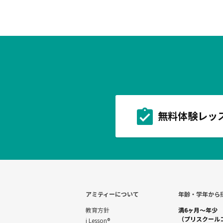
無料体験レッ
アミティーについて
年齢・学年から
教育方針
満6ヶ月～年少
（プリスクール
i Lesson®