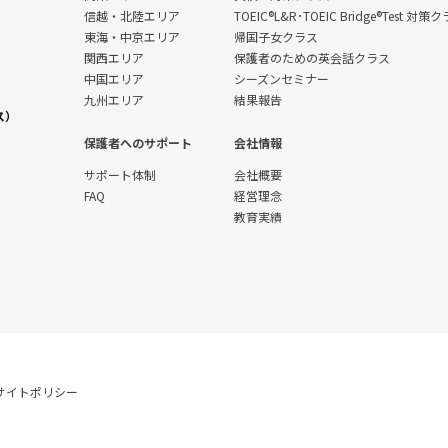
信越・北陸エリア
TOEIC®L&R･TOEIC Bridge®Test 対策
東海・中京エリア
帰国子女クラス
関西エリア
保護者のための英会話クラス
中国エリア
シーズンセミナー
九州エリア
結果報告
ス）
保護者へのサポート
会社情報
サポート体制
会社概要
FAQ
経営理念
教育実績
サイトポリシー