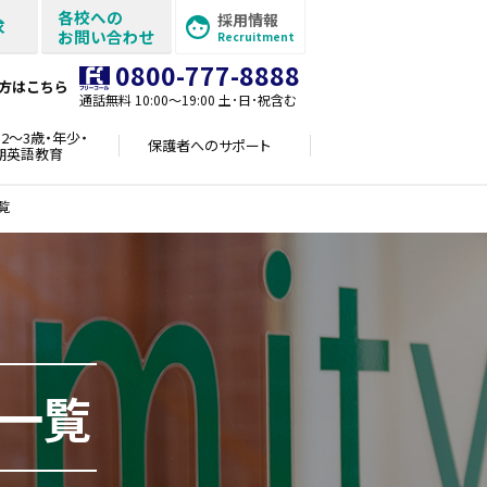
各校への
採用情報
求
お問い合わせ
Recruitment
0800-777-8888
方はこちら
通話無料 10:00〜19:00 土･日･祝含む
2～3歳・年少・
保護者への
サポート
期英語教育
覧
一覧