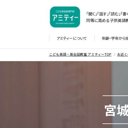
「聞く」「話す」「読む」「
同等に高める子供英語教
アミティーに
ついて
年齢・学年から
こども英語・英会話教室 アミティーTOP
お近く
宮