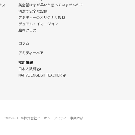
クラス
英会話はまだ早いと思っていませんか？
清潔で安全な設備
アミティーのオリジナル教材
デュアル・イマージョン
胎教クラス
コラム
アミティーベア
採用情報
日本人教師
NATIVE ENGLISH TEACHER
COPYRIGHT ©株式会社イーオン アミティー事業本部