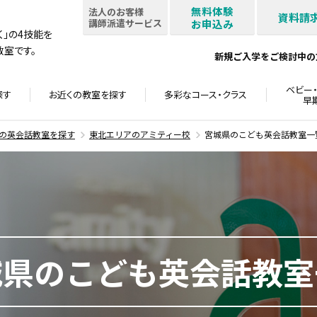
無料体験
法人のお客様
資料請
講師派遣サービス
お申込み
書く」の4技能を
室です。
新規ご入学をご検討中の
ベビー・
探す
お近くの教室を
探す
多彩なコース・
クラス
早
の英会話教室を探す
東北エリアのアミティー校
宮城県のこども英会話教室一
城県のこども英会話教室