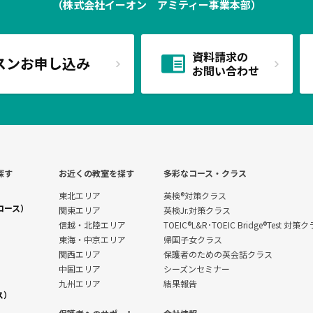
（株式会社イーオン アミティー事業本部）
資料請求の
スンお申し込み
お問い合わせ
探す
お近くの教室を探す
多彩なコース・クラス
東北エリア
英検®対策クラス
コース）
関東エリア
英検Jr.対策クラス
信越・北陸エリア
TOEIC®L&R･TOEIC Bridge®Test 対策
東海・中京エリア
帰国子女クラス
関西エリア
保護者のための英会話クラス
中国エリア
シーズンセミナー
九州エリア
結果報告
ス）