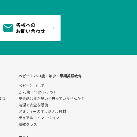
各校への
お問い合わせ
ベビー・2〜3歳・年少・早期英語教育
ベビーについて
2～3歳・年少(トッツ）
クラス
英会話はまだ早いと思っていませんか？
清潔で安全な設備
アミティーのオリジナル教材
デュアル・イマージョン
胎教クラス