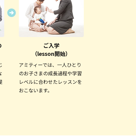
の
ご入学
（lesson開始）
じ
アミティーでは、一人ひとり
な
のお子さまの成長過程や学習
提
レベルに合わせたレッスンを
おこないます。