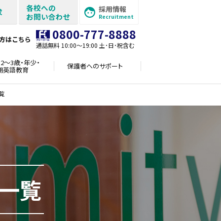
各校への
採用情報
求
お問い合わせ
Recruitment
0800-777-8888
方はこちら
通話無料 10:00〜19:00 土･日･祝含む
2～3歳・年少・
保護者への
サポート
期英語教育
覧
一覧