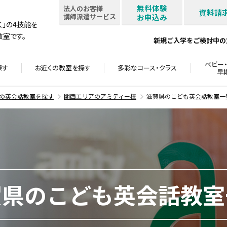
無料体験
法人のお客様
資料請
講師派遣サービス
お申込み
書く」の4技能を
室です。
新規ご入学をご検討中の
ベビー・
探す
お近くの教室を
探す
多彩なコース・
クラス
早
の英会話教室を探す
関西エリアのアミティー校
滋賀県のこども英会話教室一
賀県のこども英会話教室