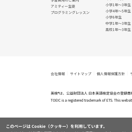
小学1年～3年生
アミティー生徒
小学4年～5年生
プログラミングレッスン
小学6年生
中学1年〜3年生
高校1年〜3年生
会社情報
サイトマップ
個人情報保護方針
英検
は、公益財団法人 日本英語検定協会の登録商
®
TOEIC is a registered trademark of ETS. This web
このページは Cookie（クッキー）を利用しています。