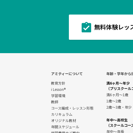
無料体験レッ
アミティーについて
年齢・学年から
教育方針
満6ヶ月～年少
（プリスクール
i Lesson®
満6ヶ月～1歳
学習環境
1歳～2歳
教師
2歳～3歳・年少
コース編成・レッスン形態
カリキュラム
年中～高校生
オリジナル教材
（スクールコー
年間スケジュール
年中～年長
学習費用のご案内