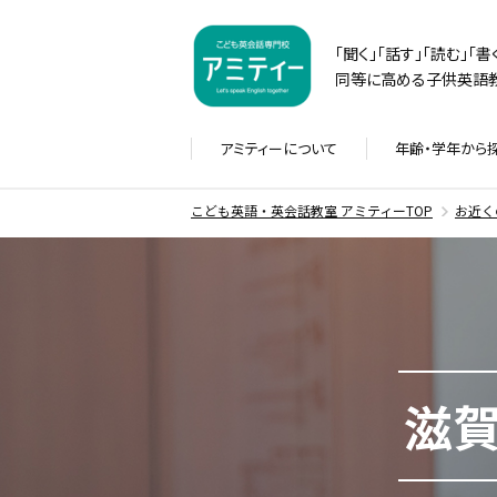
「聞く」「話す」「読む」「
同等に高める子供英語教
アミティーに
ついて
年齢・学年から
こども英語・英会話教室 アミティーTOP
お近く
滋