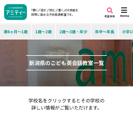
「聞く」「話す」「読む」「書く」の4技能を
同等に高める子供英語教室です。
menu
教室検索
満6ヶ月～1歳
1歳～2歳
2歳～3歳・年少
年中～年長
小学1
新潟県のこども英会話教室一覧
学校名をクリックするとその学校の
詳しい情報がご覧いただけます。