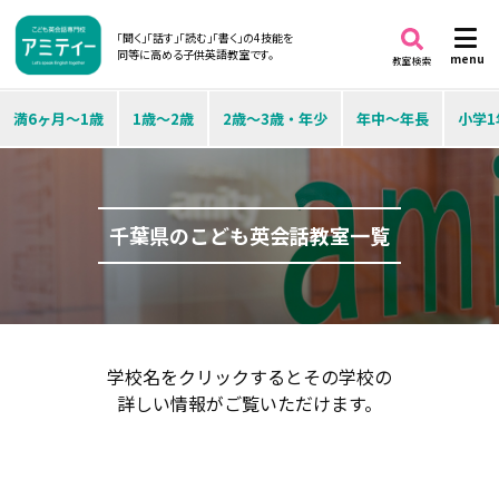
「聞く」「話す」「読む」「書く」の4技能を
同等に高める子供英語教室です。
menu
教室検索
満6ヶ月～1歳
1歳～2歳
2歳～3歳・年少
年中～年長
小学1
千葉県のこども英会話教室一覧
学校名をクリックするとその学校の
詳しい情報がご覧いただけます。