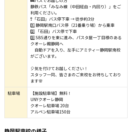
🚌バスでお越しの方
静鉄バス「みなみ線（中田経由・内回り）」をご
利用ください。
🚏「石田」バス停下車 → 徒歩約3分
1️⃣ 静岡駅南口バス停（21番乗り場）から乗車
2️⃣ 「石田」バス停で下車
3️⃣ SBS通りを東に進み、パスタ屋一丁目様のある
クオーレ館静岡へ
自動ドアを入り、左手にアミティー静岡駅南校
がございます。
🎈気を付けてお越しください！
スタッフ一同、皆さまのご来校をお待ちしており
ます🌸
駐車場
【施設駐車場】無料！
UNYクオーレ静岡
クオーレ駐車場 20台
アルペン駐車場150台
静岡駅南校の様子