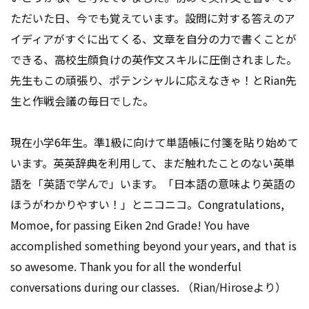
お席の確保はお早めに！
ただいた日、今でも覚えています。設問に対する答えのア
イディアがすぐに出てくる、文章を自分の力で書くことが
お知らせ
できる、高校生顔負けの英作文スキルに圧倒されました。
2026.06.24
先生もこの頑張り、ポテンシャルに応えなきゃ！とRian先
生と作戦会議の毎日でした。
Congratulations! 🎉
Congratulations to all who passed the 1st stage of the Ei
現在小学6年生。準1級に向けて単語帳に付箋を貼り始めて
ken exam last May 31st.
います。英英辞典を利用して、まだ触れたことのない英単
Congratulations on passing the first stage of the exa
語を「英語で学んで」います。「日本語の意味より英語の
m!!
ほうがわかりやすい！」とニコニコ。Congratulations,
We are expecting the first stage results and the second st
Momoe, for passing Eiken 2nd Grade! You have
age exam admission ticket to arrive here, and will give th
accomplished something beyond your years, and that is
em to you as soon as they arrive.
so awesome. Thank you for all the wonderful
The second stage exam (English interview) will be held o
conversations during our classes. （Rian/Hiroseより）
n
July 12th (Sunday)!! ️!! ️