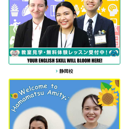
1 session: 8, 470 yen (until the end of August)
8 sessions: 51,480 yen
4 sessions (until the end of August)
4 sessions (until the end of December)
静岡校
If you would like to take these lessons,
please let us know
by email or phone!
☎️ 📨