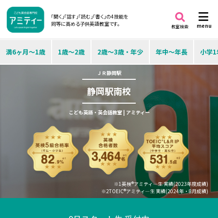
「聞く」「話す」「読む」「書く」の4技能を
同等に高める子供英語教室です。
menu
教室検索
満6ヶ月～1歳
1歳～2歳
2歳～3歳・年少
年中～年長
小学1
ＪＲ静岡駅
静岡駅南校
こども英語・英会話教室 | アミティー
※1英検®アミティ―生 実績(2023年度成績)
※2TOEIC®アミティ―生 実績(2024年・8月成績)