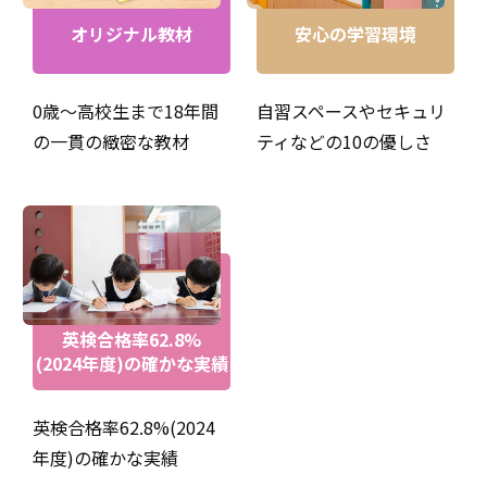
英検リスニング満点！合格おめでとう！
オリジナル教材
安心の学習環境
0歳～高校生まで18年間
自習スペースやセキュリ
の一貫の緻密な教材
ティなどの10の優しさ
英検合格率62.8%
(2024年度)の確かな実績
ベビーから通ってます！ アミティー歴１０年以上✨吹奏
英検合格率62.8%(2024
楽を愛する努力家さん
年度)の確かな実績