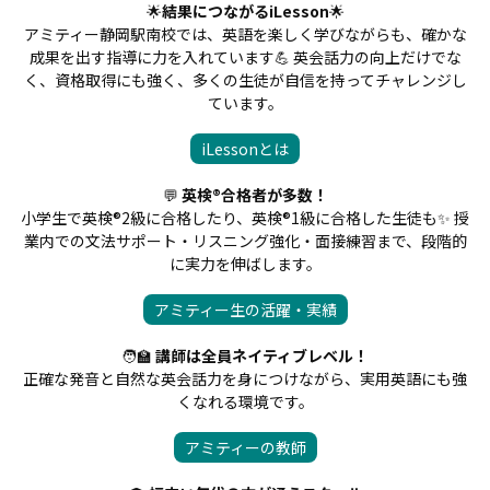
🌟
結果につながるiLesson
🌟
アミティー静岡駅南校では、英語を楽しく学びながらも、確かな
成果を出す指導に力を入れています💪 英会話力の向上だけでな
く、資格取得にも強く、多くの生徒が自信を持ってチャレンジし
ています。
iLessonとは
💬
英検®合格者が多数！
小学生で英検®2級に合格したり、英検®1級に合格した生徒も✨ 授
業内での文法サポート・リスニング強化・面接練習まで、段階的
に実力を伸ばします。
アミティー生の活躍・実績
🧑‍🏫
講師は全員ネイティブレベル！
正確な発音と自然な英会話力を身につけながら、実用英語にも強
くなれる環境です。
アミティーの教師