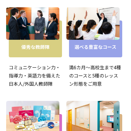
英検準２級合格！おめでとう！
優秀な教師陣
選べる豊富なコース
コミュニケーション力・
満6カ月～高校生まで4種
指導力・英語力を備えた
のコースと5種のレッス
日本人/外国人教師陣
ン形態をご用意