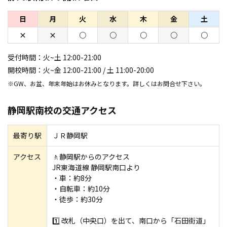
日
月
火
水
木
金
土
×
×
○
○
○
○
○
受付時間：
火~土 12:00-21:00
開校時間：
火~金 12:00-21:00 / 土 11:00-20:00
※GW、お盆、年末年始はお休みとなります。詳しくはお問合せ下さい。
静岡駅南校の交通アクセス
最寄り駅
ＪＲ静岡駅
アクセス
🚶静岡駅からのアクセス
JR東海道線 静岡駅南口より
・車：約8分
・自転車：約10分
・徒歩：約30分
1️⃣ 改札（中央口）を出て、南口から「石田街道」