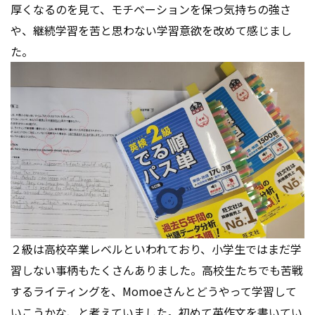
厚くなるのを見て、モチベーションを保つ気持ちの強さ
う！
や、継続学習を苦と思わない学習意欲を改めて感じまし
お知らせ
た。
2026.07.01
英検2次対策・新規生でも大歓迎★
5月に英検を受験された皆さん、
2次面接は7/21（日）です。2週間を切りました！
準備は出来ていますか？アミティーで2次面接の対策レッスン
のでは・・
回答のコツ、発音・イントネーション、英語面接に使える表
現など、
皆さんが自信をもって本番に臨めるようにサポートします。
2
次対策だけでもＯＫ！
レッスンは1回～受講できます。
２級は高校卒業レベルといわれており、小学生ではまだ学
し・か・も、
短期受講生は入会金11,000円→0円！
習しない事柄もたくさんありました。高校生たちでも苦戦
するライティングを、Momoeさんとどうやって学習して
毎回大好評の面接対策講座です。
直前になるとご案内枠が少なくなります。
いこうかな、と考えていました。初めて英作文を書いてい