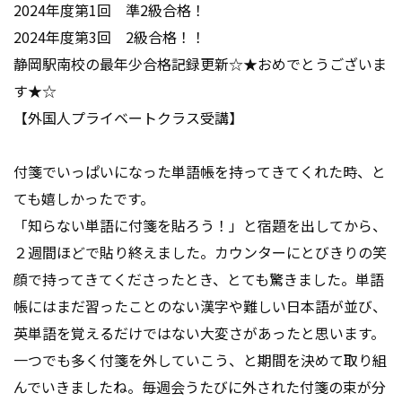
2024年度第1回 準2級合格！
お知らせ
2026.07.02
2024年度第3回 2級合格！！
静岡駅南校の最年少合格記録更新☆★おめでとうございま
TOEIC/TOEIC Bridge🌟お申込受付中
す★☆
【外国人プライベートクラス受講】
現在、TOEIC/TOEIC Bridgeのお申込受付中です❢
アミティー生以外の方の受験・対策も受け付けております🎵
付箋でいっぱいになった単語帳を持ってきてくれた時、と
初めて受験される方❢ TOEIC Bridgeとは・・・❔
リーディング50点、リスニング50点、約１時間で100問に答
ても嬉しかったです。
えるマークシート方式のテストです。
「知らない単語に付箋を貼ろう！」と宿題を出してから、
学生向けに作成されており、ビジネス英語TOEICへの架け橋
となる大切な試験です。
２週間ほどで貼り終えました。カウンターにとびきりの笑
様々な試験様式に慣れるためにも、定期的に受験をしていき
顔で持ってきてくださったとき、とても驚きました。単語
ましょう✨
帳にはまだ習ったことのない漢字や難しい日本語が並び、
100点満点中8～9割を目安に、次回からTOEICに挑戦をして
英単語を覚えるだけではない大変さがあったと思います。
いただけます。
一つでも多く付箋を外していこう、と期間を決めて取り組
大学生、社会人になると、TOEICのスコアが求められますの
で、
んでいきましたね。毎週会うたびに外された付箋の束が分
今からTOEIC式の試験に慣れておいて、将来に備えましょ