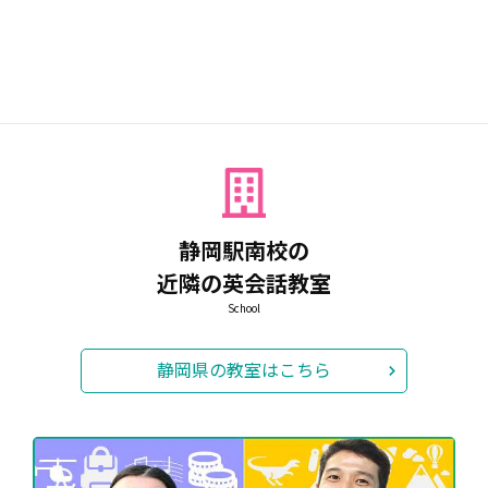
The second stage of the exam (English interview)
will be
held on July 12th (Sunday)
.
静岡駅南校の
近隣の英会話教室
School
静岡県の教室はこちら
If you would like to receive preparation for the second sta
ge exam: