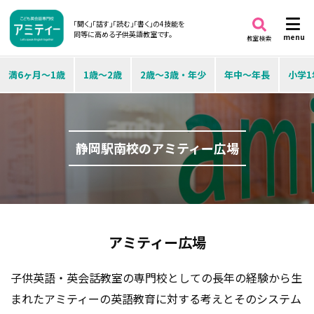
「聞く」「話す」「読む」「書く」の4技能を
同等に高める子供英語教室です。
menu
教室検索
満6ヶ月～1歳
1歳～2歳
2歳～3歳・年少
年中～年長
小学1
静岡駅南校のアミティー広場
アミティー広場
子供英語・英会話教室の専門校としての長年の経験から生
まれたアミティーの英語教育に対する考えとそのシステム