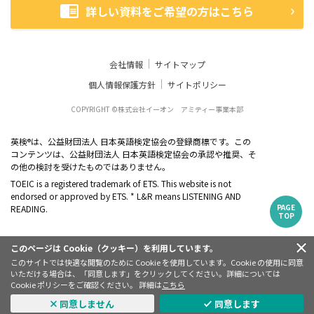
詳しい資料をご希望の方はこちら
会社情報
サイトマップ
個人情報保護方針
サイトポリシー
COPYRIGHT ©株式会社イーオン アミティー事業本部
英検
は、公益財団法人 日本英語検定協会の登録商標です。この
®
コンテンツは、公益財団法人 日本英語検定協会の承認や推奨、そ
の他の検討を受けたものではありません。
TOEIC is a registered trademark of ETS. This website is not
endorsed or approved by ETS. * L&R means LISTENING AND
PAGE
READING.
TOP
このページは Cookie（クッキー）を利用しています。
このサイトでは快適な閲覧のために Cookie を使用しています。Cookie の使用に同意
いただける場合は、「同意します」をクリックしてください。詳細については
Cookie ポリシーをご確認ください。 詳細は
こちら
同意しません
同意します