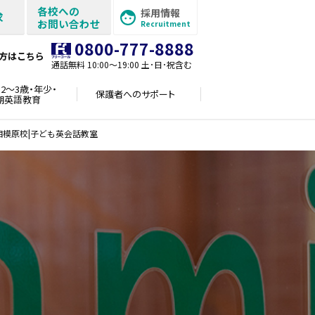
各校への
採用情報
求
お問い合わせ
Recruitment
0800-777-8888
方はこちら
通話無料 10:00〜19:00 土･日･祝含む
2～3歳・年少・
保護者への
サポート
期英語教育
相模原校|子ども英会話教室