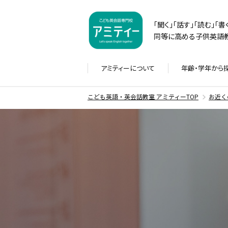
「聞く」「話す」「読む」「
同等に高める子供英語教
アミティーに
ついて
年齢・学年から
こども英語・英会話教室 アミティーTOP
お近く