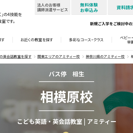
無料体験
法人のお客様
資料請
講師派遣サービス
お申込み
書く」の4技能を
室です。
新規ご入学をご検討中の
ベビー・
探す
お近くの教室を
探す
多彩なコース・
クラス
早
の英会話教室を探す
関東エリアのアミティー校
神奈川県のアミティー校
バス停 相生
相模原校
こども英語・英会話教室 | アミティー