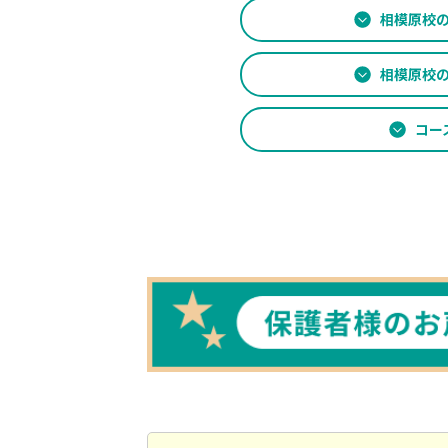
相模原校
相模原校
コー