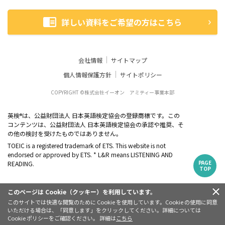
詳しい資料をご希望の方はこちら
会社情報
サイトマップ
個人情報保護方針
サイトポリシー
COPYRIGHT ©株式会社イーオン アミティー事業本部
英検
は、公益財団法人 日本英語検定協会の登録商標です。この
®
コンテンツは、公益財団法人 日本英語検定協会の承認や推奨、そ
の他の検討を受けたものではありません。
TOEIC is a registered trademark of ETS. This website is not
endorsed or approved by ETS. * L&R means LISTENING AND
PAGE
READING.
TOP
このページは Cookie（クッキー）を利用しています。
このサイトでは快適な閲覧のために Cookie を使用しています。Cookie の使用に同意
いただける場合は、「同意します」をクリックしてください。詳細については
Cookie ポリシーをご確認ください。 詳細は
こちら