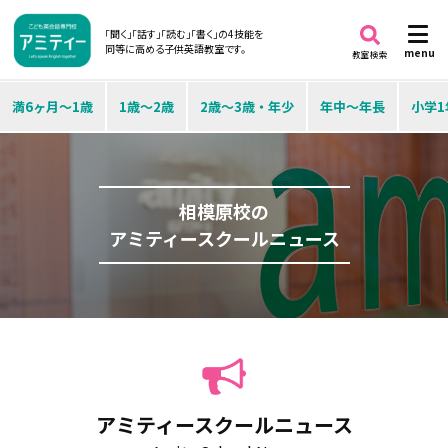
「聞く」「話す」「読む」「書く」の4技能を
同等に高める子供英語教室です。
menu
教室検索
満6ヶ月～1歳
1歳～2歳
2歳～3歳・年少
年中～年長
小学1
相模原校の
アミティースクールニュース
アミティースクールニュース