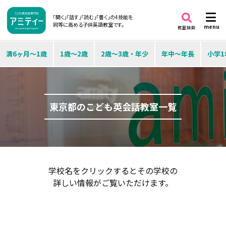
「聞く」「話す」「読む」「書く」の4技能を
同等に高める子供英語教室です。
menu
教室検索
満6ヶ月～1歳
1歳～2歳
2歳～3歳・年少
年中～年長
小学1
東京都のこども英会話教室一覧
学校名をクリックするとその学校の
詳しい情報がご覧いただけます。