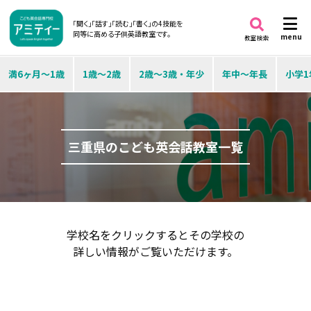
「聞く」「話す」「読む」「書く」の4技能を
同等に高める子供英語教室です。
menu
教室検索
満6ヶ月～1歳
1歳～2歳
2歳～3歳・年少
年中～年長
小学1
三重県のこども英会話教室一覧
学校名をクリックするとその学校の
詳しい情報がご覧いただけます。