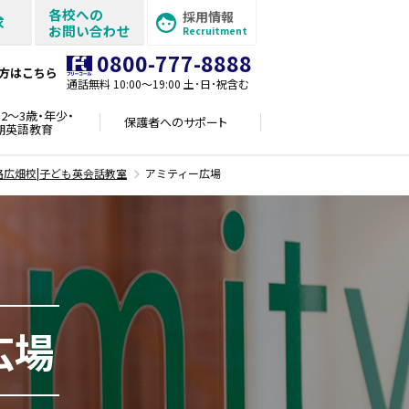
各校への
採用情報
求
お問い合わせ
Recruitment
0800-777-8888
方はこちら
通話無料 10:00〜19:00 土･日･祝含む
2～3歳・年少・
保護者への
サポート
期英語教育
路広畑校|子ども英会話教室
アミティー広場
広場