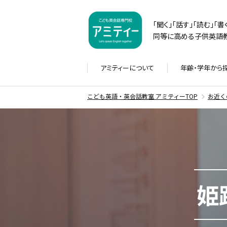
「聞く」「話す」「読む」「
同等に高める子供英語教
アミティーに
ついて
年齢・学年から
こども英語・英会話教室 アミティーTOP
お近く
姫