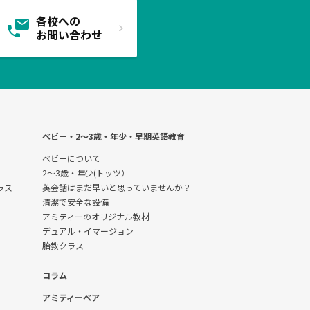
各校への
お問い合わせ
ベビー・2〜3歳・年少・早期英語教育
ベビーについて
2～3歳・年少(トッツ）
クラス
英会話はまだ早いと思っていませんか？
清潔で安全な設備
アミティーのオリジナル教材
デュアル・イマージョン
胎教クラス
コラム
アミティーベア