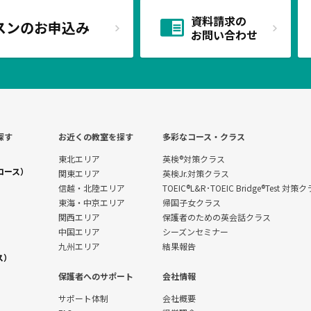
資料請求の
スンのお申込み
お問い合わせ
探す
お近くの教室を探す
多彩なコース・クラス
東北エリア
英検®対策クラス
コース）
関東エリア
英検Jr.対策クラス
信越・北陸エリア
TOEIC®L&R･TOEIC Bridge®Test 対策
東海・中京エリア
帰国子女クラス
関西エリア
保護者のための英会話クラス
中国エリア
シーズンセミナー
九州エリア
結果報告
ス）
保護者へのサポート
会社情報
サポート体制
会社概要