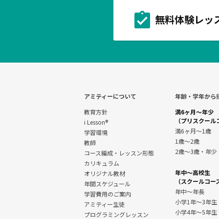
無料体験レッ
アミティーについて
年齢・学年から
教育方針
満6ヶ月～年少
（プリスクール
i Lesson®
満6ヶ月～1歳
学習環境
1歳～2歳
教師
2歳～3歳・年少
コース編成・レッスン形態
カリキュラム
年中～高校生
オリジナル教材
（スクールコー
年間スケジュール
年中～年長
学習費用のご案内
小学1年～3年生
アミティー生徒
小学4年～5年生
プログラミングレッスン