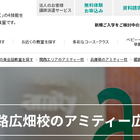
無料体験
法人のお客様
資料請
講師派遣サービス
お申込み
書く」の4技能を
室です。
新規ご入学をご検討中の
ベビー・
探す
お近くの教室を
探す
多彩なコース・
クラス
早
の英会話教室を探す
関西エリアのアミティー校
兵庫県のアミティー校
姫
路広畑校のアミティー