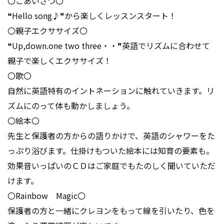
〇ごあいさつ〇
❝Hello song♪❞から楽しくレッスンスタート！
〇親子エクササイズ〇
❝Up,down.one two three・・❞英語でリズムに合わせて
親子で楽しくエクササイズ！
〇歌〇
自然に英語特有のイントネーションに触れていきます。リ
ズムにのって体も動かしましょう。
〇絵本〇
先生と保護者の方からの語りかけで、英語のシャワーをた
っぷり浴びます。仕掛けもついた絵本には知育の要素も。
効果音いっぱいのＣＤはご家庭でもたのしく聞いていただ
けます。
〇Rainbow Magic〇
保護者の方と一緒にクレヨンをもって線を引いたり、色を