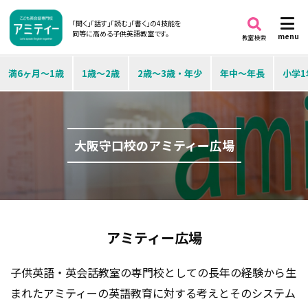
「聞く」「話す」「読む」「書く」の4技能を
同等に高める子供英語教室です。
menu
教室検索
満6ヶ月～1歳
1歳～2歳
2歳～3歳・年少
年中～年長
小学1
大阪守口校のアミティー広場
アミティー広場
子供英語・英会話教室の専門校としての長年の経験から生
まれたアミティーの英語教育に対する考えとそのシステム