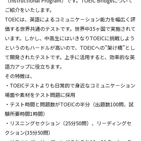
（Instructional Program）です。TOEIC Bridgeについて
ご紹介をいたします。
TOEICは、英語によるコミュニケ－ション能力を幅広く評
価する世界共通のテストです。世界中35ヶ国で実施されて
います。しかし、中高生にはいきなりTOEICに挑戦しよう
というのもハ－ドルが高いので、TOEICへの”架け橋”とし
て開発されたテストです。上手に活用すると、効率的な英
語力アップに役立ちます。
その特徴は、
・TOEICテストよりも日常的で身近なコミュニケ－ション
場面や素材をテスト問題に採用
・テスト時間と問題数がTOEICの半分（出題数100問、試
験所要時間1時間）
・リスニングセクション（25分50問）、リ－ディングセ
クション(35分50問）