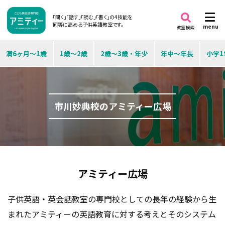
「聞く」「話す」「読む」「書く」の4技能を
同等に高める子供英語教室です。
menu
教室検索
満6ヶ月～1歳
1歳～2歳
2歳～3歳・年少
年中～年長
小学1
市川妙典校のアミティー広場
アミティー広場
子供英語・英会話教室の専門校としての長年の経験から生
まれたアミティーの英語教育に対する考えとそのシステム