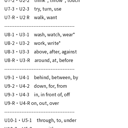
U7-2・U2-2 think*, throw*, touch
U7-3・U2-3 try, turn, use
U7-R・U2 R walk, want
-----------------------------------------
U8-1・U3-1 wash, watch, wear*
U8-2・U3-2 work, write*
U8-3・U3-3 above, after, against
U8-R・U3-R around, at, before
-----------------------------------------
U9-1・U4-1 behind, between, by
U9-2・U4-2 down, for, from
U9-3・U4-3 in, in front of, off
U9-R・U4-R on, out, over
-----------------------------------------
U10-1・U5-1 through, to, under