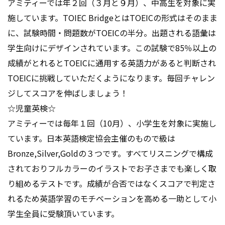
アミティーでは年２回（３月と９月）、中高生を対象に実
施しています。TOIEC BridgeとはTOEICの形式はそのまま
に、試験時間・問題数がTOEICの半分。出題される語彙は
学生向けにデザインされています。この試験で85％以上の
成績がとれるとTOEICに通用する英語力があると判断され
TOEICに挑戦していただくようになります。毎回チャレン
ジしてスコアを伸ばしましょう！
☆児童英検☆
アミティーでは毎年１回（10月）、小学生を対象に実施し
ています。日本英語検定協会主催のもので級は
Bronze,Silver,Goldの３つです。すべてリスニングで構成
されておりフルカラーのイラストでお子さまでも楽しく取
り組めるテストです。成績が合否ではなくスコアで判定さ
れるため英語学習のモチベーションを高める一助として小
学生全員に受験頂いています。