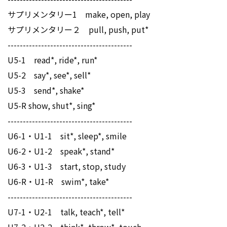
サプリメンタリー1 make, open, play
サプリメンタリー２ pull, push, put*
-----------------------------------------
U5-1 read*, ride*, run*
U5-2 say*, see*, sell*
U5-3 send*, shake*
U5-R show, shut*, sing*
-----------------------------------------
U6-1・U1-1 sit*, sleep*, smile
U6-2・U1-2 speak*, stand*
U6-3・U1-3 start, stop, study
U6-R・U1-R swim*, take*
-----------------------------------------
U7-1・U2-1 talk, teach*, tell*