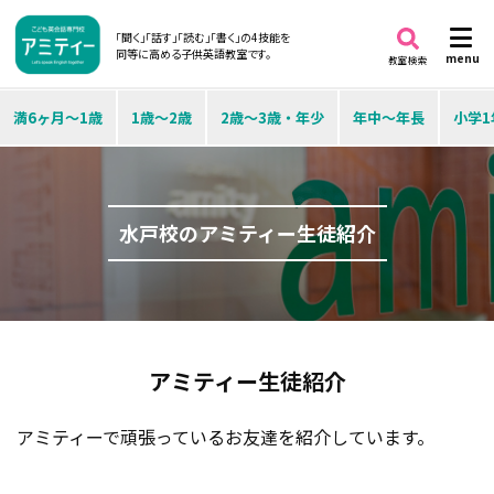
「聞く」「話す」「読む」「書く」の4技能を
同等に高める子供英語教室です。
menu
教室検索
満6ヶ月～1歳
1歳～2歳
2歳～3歳・年少
年中～年長
小学1
水戸校のアミティー生徒紹介
アミティー生徒紹介
アミティーで頑張っているお友達を紹介しています。