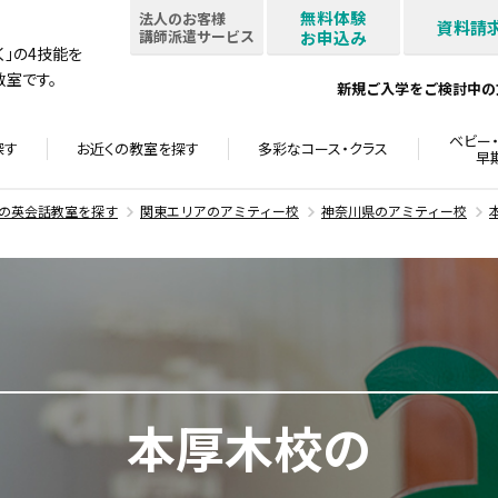
無料体験
法人のお客様
資料請
講師派遣サービス
お申込み
書く」の4技能を
室です。
新規ご入学をご検討中の
ベビー・
探す
お近くの教室を
探す
多彩なコース・
クラス
早
の英会話教室を探す
関東エリアのアミティー校
神奈川県のアミティー校
本厚木校の