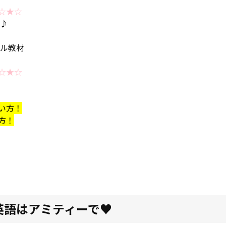
☆★☆
す♪
ナル教材
☆★☆
い方！
方！
英語はアミティーで♥