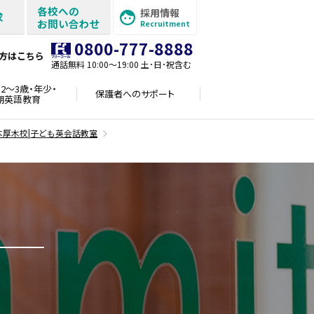
各校への
採用情報
求
お問い合わせ
Recruitment
0800-777-8888
方はこちら
通話無料 10:00〜19:00 土･日･祝含む
2～3歳・年少・
保護者への
サポート
期英語教育
本厚木校|子ども英会話教室