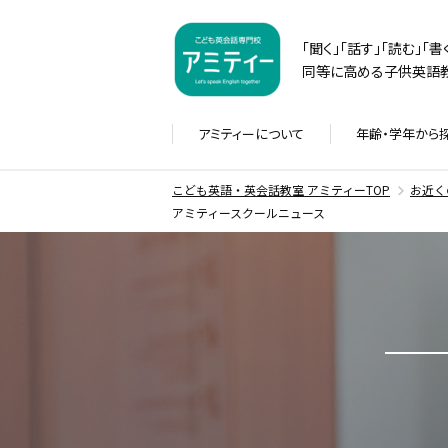
「聞く」「話す」「読む」「
同等に高める子供英語教
アミティーに
ついて
年齢・学年から
こども英語・英会話教室 アミティーTOP
お近く
アミティースクールニュース