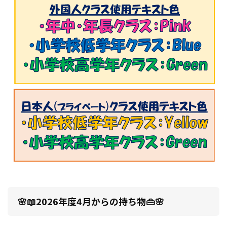
🌸📖2026年度4月からの持ち物👜🌸