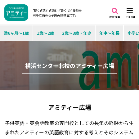
「聞く」「話す」「読む」「書く」の4技能を
同等に高める子供英語教室です。
menu
教室検索
満6ヶ月～1歳
1歳～2歳
2歳～3歳・年少
年中～年長
小学1
横浜センター北校のアミティー広場
アミティー広場
子供英語・英会話教室の専門校としての長年の経験から生
まれたアミティーの英語教育に対する考えとそのシステム