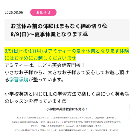
2026.08.06
お知らせ
お盆休み前の体験はまもなく締め切り💦
8/9(日)～夏季休業となります🙇
8/9(日)～8/17(月)はアミティーの夏季休業となります体験
にはお早めにお越しくださいませ
アミティーは、こども英会話専門校！
小さなお子様から、大きなお子様まで安心してお越し頂け
る
学習環境
が整っています。
小学校英語と同じCLILの学習方法で楽しく身につく英会話
のレッスンを行っています😊