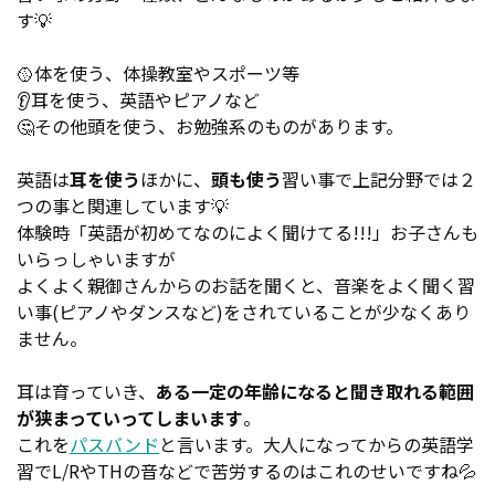
す💡
🥎体を使う、体操教室やスポーツ等
👂耳を使う、英語やピアノなど
🤔その他頭を使う、お勉強系のものがあります。
英語は
耳を使う
ほかに、
頭も使う
習い事で上記分野では２
つの事と関連しています💡
体験時「英語が初めてなのによく聞けてる!!!」お子さんも
いらっしゃいますが
よくよく親御さんからのお話を聞くと、音楽をよく聞く習
い事(ピアノやダンスなど)をされていることが少なくあり
ません。
耳は育っていき、
ある一定の年齢になると聞き取れる範囲
が狭まっていってしまいます
。
これを
パスバンド
と言います。大人になってからの英語学
習でL/RやTHの音などで苦労するのはこれのせいですね💦