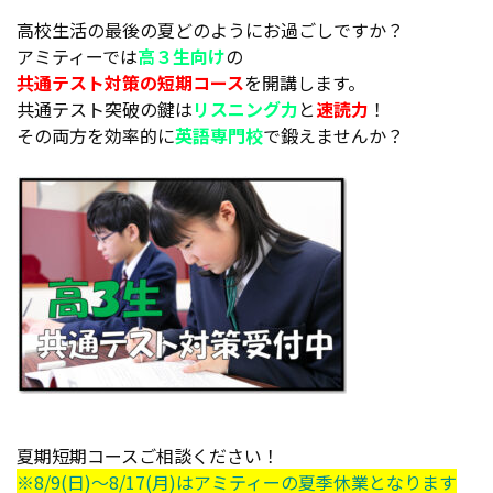
高校生活の最後の夏どのようにお過ごしですか？
アミティーでは
高３生向け
の
共通テスト対策の短期コース
を開講します。
共通テスト突破の鍵は
リスニング力
と
速読力
！
その両方を効率的に
英語専門校
で鍛えませんか？
夏期短期コースご相談ください！
※8/9(日)～8/17(月)はアミティーの夏季休業となります