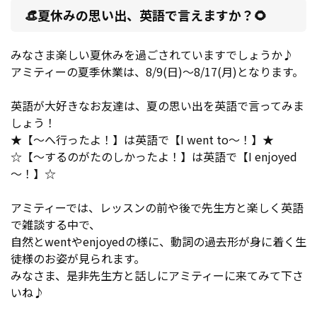
👒夏休みの思い出、英語で言えますか？🌻
みなさま楽しい夏休みを過ごされていますでしょうか♪
アミティーの夏季休業は、8/9(日)～8/17(月)となります。
英語が大好きなお友達は、夏の思い出を英語で言ってみま
しょう！
★【～へ行ったよ！】は英語で【I went to～！】★
☆【～するのがたのしかったよ！】は英語で【I enjoyed
～！】☆
アミティーでは、レッスンの前や後で先生方と楽しく英語
で雑談する中で、
自然とwentやenjoyedの様に、動詞の過去形が身に着く生
徒様のお姿が見られます。
みなさま、是非先生方と話しにアミティーに来てみて下さ
いね♪