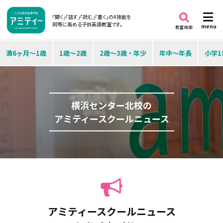
「聞く」「話す」「読む」「書く」の4技能を
同等に高める子供英語教室です。
menu
教室検索
満6ヶ月～1歳
1歳～2歳
2歳～3歳・年少
年中～年長
小学1
横浜センター北校の
アミティースクールニュース
アミティースクールニュース