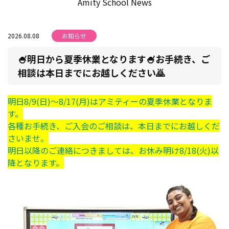
Amity School News
2026.08.08
お知らせ
🍧明日から夏季休業となります🍧お手続き、ご
相談は本日までにお越しください🙇
明日8/9(日)～8/17(月)はアミティーの夏季休業となりま
す。
各種お手続き、ご入会のご相談は、本日までにお越しくだ
さいませ。
明日以降のご連絡につきましては、お休み明け8/18(火)以
降となります。