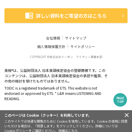
詳しい資料をご希望の方はこちら
会社情報
サイトマップ
個人情報保護方針
サイトポリシー
COPYRIGHT ©株式会社イーオン アミティー事業本部
英検
は、公益財団法人 日本英語検定協会の登録商標です。この
®
コンテンツは、公益財団法人 日本英語検定協会の承認や推奨、そ
の他の検討を受けたものではありません。
TOEIC is a registered trademark of ETS. This website is not
endorsed or approved by ETS. * L&R means LISTENING AND
PAGE
READING.
TOP
このページは Cookie（クッキー）を利用しています。
このサイトでは快適な閲覧のために Cookie を使用しています。Cookie の使用に同意
いただける場合は、「同意します」をクリックしてください。詳細については
Cookie ポリシーをご確認ください。 詳細は
こちら