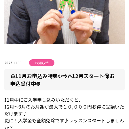
2025.11.11
お知らせ
🌰11月お申込み特典✨⇒⛄12月スタート🎅お
申込受付中❆
11月中にご入学申し込みいただくと、
12月～3月のお月謝が最大で１０,０００円お得に受講いた
だけます♪
更に！入学金も全額免除です♪レッスンスタートしません
か？