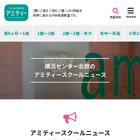
「聞く」「話す」「読む」「書く」の4技能を
同等に高める子供英語教室です。
menu
教室検索
満6ヶ月～1歳
1歳～2歳
2歳～3歳・年少
年中～年長
小学1
横浜センター北校の
アミティースクールニュース
アミティースクールニュース