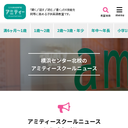
「聞く」「話す」「読む」「書く」の4技能を
同等に高める子供英語教室です。
menu
教室検索
満6ヶ月～1歳
1歳～2歳
2歳～3歳・年少
年中～年長
小学1
横浜センター北校の
アミティースクールニュース
アミティースクールニュース