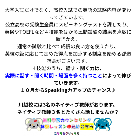
大学入試だけでなく、高校入試での英語の試験内容が変わ
ってきています。
公立高校の受験生全員にスピ－キングテストを課したり、
英検やTOEFLなど４技能をはかる民間試験の結果を点数に
置きかえ、
通常の試験と比べて成績の良い方を使えたり、
英検の級に応じて定めた得点を加点する制度を始める都道
府県がございます。
４技能のうち、
話す・聞く力は、
実際に話す・聞く時間・場面を多く持つこと
によって伸び
ていきます。
１０月からSpeaking力アップのチャンス♪
川越校には3名のネイティブ教師がおります。
ネイティブ教師３名とたくさん話しませんか？