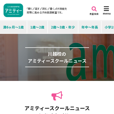
「聞く」「話す」「読む」「書く」の4技能を
同等に高める子供英語教室です。
menu
教室検索
満6ヶ月～1歳
1歳～2歳
2歳～3歳・年少
年中～年長
小学1
川越校の
アミティースクールニュース
アミティースクールニュース