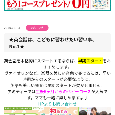
2025.09.13
お知らせ
★英会話は、こどもに習わせたい習い事、
No.1★
英会話を本格的にスタートするならば、
早期スタート
をお
すすめします。
ヴァイオリンなど、楽器を美しい音色で奏でるには、早い
時期からのスタートが必要なように、
英語も美しい発音は早期スタートが欠かせません。
アミティーでは
生後6ヶ月からのベビーコース
が人気で
す。ママも一緒に楽しめますよ♪
HPよりお問い合わせ