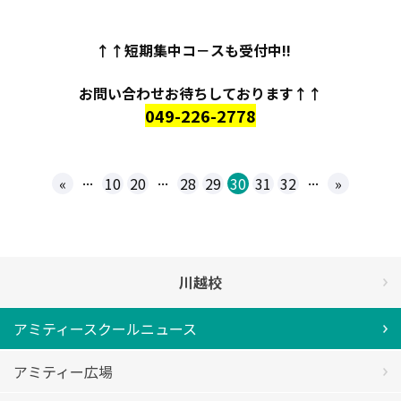
↑↑短期集中コ－スも受付中!!
お問い合わせお待ちしております↑↑
049-226-2778
...
...
...
«
10
20
28
29
30
31
32
»
川越校
アミティースクールニュース
アミティー広場