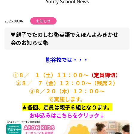
Amity School News
2026.08.06
お知らせ
♥親子でたのしむ📚英語でえほんよみきかせ
会のお知らせ📚
熊谷校では・・・
①８／ １（土）１１：００～
（定員締切）
②８／ ７（金）１２：００～（残席２）
③８／２０（木）１２：００～
で実施します。
★各回、定員は親子６組となります。
お申込みはこちらをクリック↓