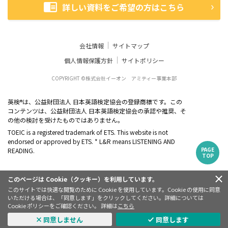
詳しい資料をご希望の方はこちら
会社情報
サイトマップ
個人情報保護方針
サイトポリシー
COPYRIGHT ©株式会社イーオン アミティー事業本部
英検
は、公益財団法人 日本英語検定協会の登録商標です。この
®
コンテンツは、公益財団法人 日本英語検定協会の承認や推奨、そ
の他の検討を受けたものではありません。
TOEIC is a registered trademark of ETS. This website is not
endorsed or approved by ETS. * L&R means LISTENING AND
PAGE
READING.
TOP
このページは Cookie（クッキー）を利用しています。
このサイトでは快適な閲覧のために Cookie を使用しています。Cookie の使用に同意
いただける場合は、「同意します」をクリックしてください。詳細については
Cookie ポリシーをご確認ください。 詳細は
こちら
同意しません
同意します