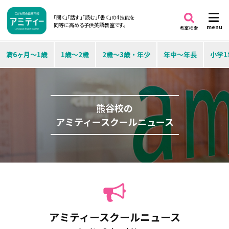
「聞く」「話す」「読む」「書く」の4技能を
同等に高める子供英語教室です。
menu
教室検索
満6ヶ月～1歳
1歳～2歳
2歳～3歳・年少
年中～年長
小学1
熊谷校の
アミティースクールニュース
アミティースクールニュース