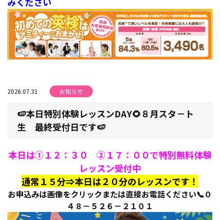
みください
2026.07.31
お知らせ
🍉本日特別体験レッスンDAY🌻８月スタ－ト
生 最終受付日です🍉
本日は①１２：３０ ②１７：００で特別無料体験
レッスン受付中
通常１５分⇒本日は２０分のレッスンです！
お申込みは画像をクリックまたは直接お電話ください📞０
４８－５２６－２１０１