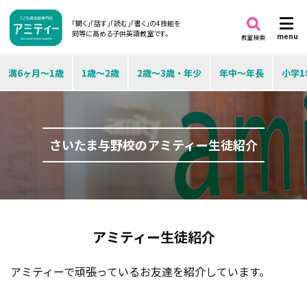
「聞く」「話す」「読む」「書く」の4技能を
同等に高める子供英語教室です。
menu
教室検索
満6ヶ月～1歳
1歳～2歳
2歳～3歳・年少
年中～年長
小学1
さいたま与野校のアミティー生徒紹介
アミティー生徒紹介
アミティーで頑張っているお友達を紹介しています。