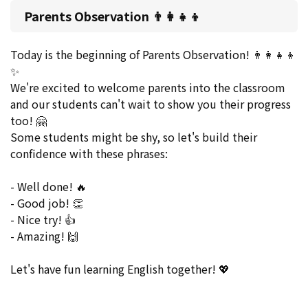
Parents Observation 👨‍👩‍👧‍👦
Today is the beginning of Parents Observation! 👨‍👩‍👧‍👦
✨
We're excited to welcome parents into the classroom
and our students can't wait to show you their progress
too! 🤗
Some students might be shy, so let's build their
confidence with these phrases:
- Well done! 🔥
- Good job! 👏
- Nice try! 👍
- Amazing! 🙌
Let's have fun learning English together! 💖