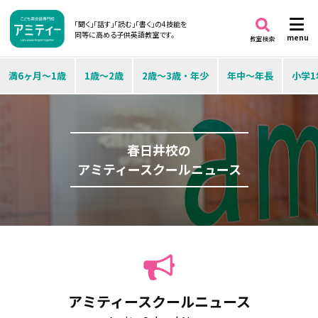
「聞く」「話す」「読む」「書く」の4技能を
同等に高める子供英語教室です。
menu
教室検索
満6ヶ月～1歳
1歳～2歳
2歳～3歳・年少
年中～年長
小学1
春日井校の
アミティースクールニュース
アミティースクールニュース