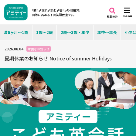
「聞く」「話す」「読む」「書く」の4技能を
同等に高める子供英語教室です。
menu
教室検索
満6ヶ月～1歳
1歳～2歳
2歳～3歳・年少
年中～年長
小学1
2026.08.04
重要なお知らせ
夏期休業のお知らせ Notice of summer Holidays