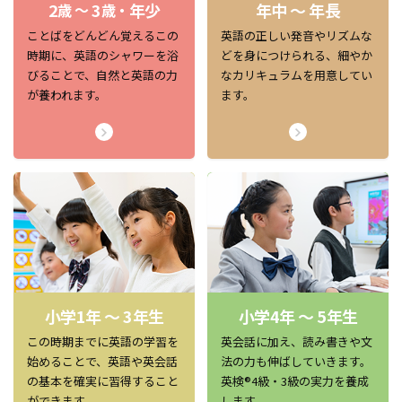
2
3
年少
年中 ～ 年長
歳 ～
歳・
ことばをどんどん覚えるこの
英語の正しい発音やリズムな
時期に、英語のシャワーを浴
どを身につけられる、細やか
びることで、自然と英語の力
なカリキュラムを用意してい
が養われます。
ます。
小学1年 ～ 3年生
小学4年 ～ 5年生
この時期までに英語の学習を
英会話に加え、読み書きや文
始めることで、英語や英会話
法の力も伸ばしていきます。
の基本を確実に習得すること
英検®4級・3級の実力を養成
ができます。
します。