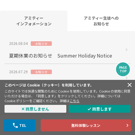
アミティー
アミティー生徒への
インフォメーション
お知らせ
2026.08.04
お知らせ
夏期休業のお知らせ Summer Holiday Notice
PAGE
TOP
2026.07.29
お知らせ
英語で絵本読み聞かせ会
このページは Cookie（クッキー）を利用しています。
このサイトでは快適な閲覧のために Cookie を使用しています。Cookie の使用に同意
いただける場合は、「同意します」をクリックしてください。詳細については
2026.07.28
緊急連絡
Cookie ポリシーをご確認ください。 詳細は
こちら
同意しません
同意します
〈本日7/28のレッスン中止のお知らせ〉熊本水前
寺校・熊本武蔵丘校
TEL
無料体験レッスン
2026.07.28
お知らせ