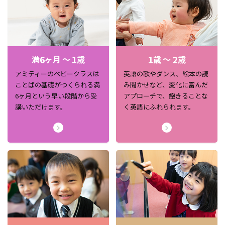
6
1
1
2
満
ヶ月 ～
歳
歳 ～
歳
アミティーのベビークラスは
英語の歌やダンス、絵本の読
ことばの基礎がつくられる満
み聞かせなど、変化に富んだ
6ヶ月という早い段階から受
アプローチで、飽きることな
講いただけます。
く英語にふれられます。