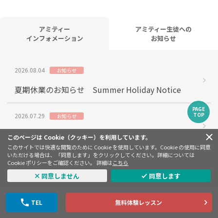
アミティー
アミティー生徒への
インフォメーション
お知らせ
2026.08.04
お知らせ
夏期休業のお知らせ Summer Holiday Notice
PAGE
TOP
2026.07.29
お知らせ
英語で絵本読み聞かせ会
このページは Cookie（クッキー）を利用しています。
このサイトでは快適な閲覧のために Cookie を使用しています。Cookie の使用に同意
いただける場合は、「同意します」をクリックしてください。詳細については
2026.07.28
緊急連絡
Cookie ポリシーをご確認ください。 詳細は
こちら
同意しません
同意します
〈本日7/28のレッスン中止のお知らせ〉熊本水前
寺校・熊本武蔵丘校
TEL
無料体験レッスン
2026.07.28
お知らせ