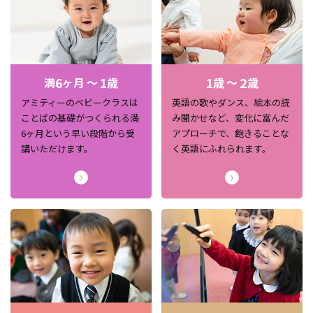
6
1
1
2
満
ヶ月 ～
歳
歳 ～
歳
アミティーのベビークラスは
英語の歌やダンス、絵本の読
ことばの基礎がつくられる満
み聞かせなど、変化に富んだ
6ヶ月という早い段階から受
アプローチで、飽きることな
講いただけます。
く英語にふれられます。