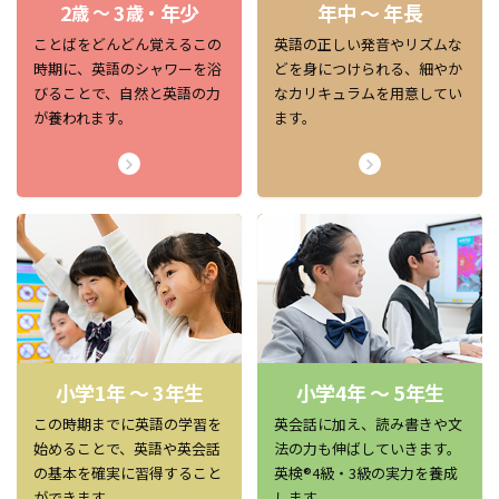
2
3
年少
年中 ～ 年長
歳 ～
歳・
ことばをどんどん覚えるこの
英語の正しい発音やリズムな
時期に、英語のシャワーを浴
どを身につけられる、細やか
びることで、自然と英語の力
なカリキュラムを用意してい
が養われます。
ます。
小学1年 ～ 3年生
小学4年 ～ 5年生
この時期までに英語の学習を
英会話に加え、読み書きや文
始めることで、英語や英会話
法の力も伸ばしていきます。
の基本を確実に習得すること
英検®4級・3級の実力を養成
ができます。
します。