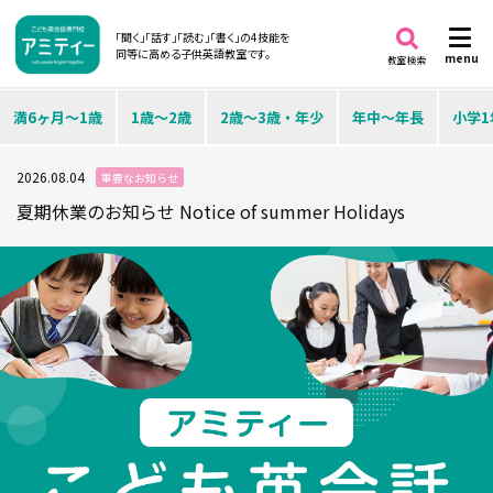
「聞く」「話す」「読む」「書く」の4技能を
同等に高める子供英語教室です。
menu
教室検索
満6ヶ月～1歳
1歳～2歳
2歳～3歳・年少
年中～年長
小学1
2026.08.04
重要なお知らせ
夏期休業のお知らせ Notice of summer Holidays