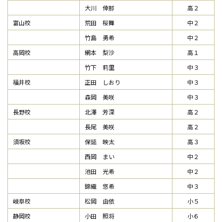
大川 倖那
高２
富山校
荒田 桜舞
中２
竹島 勇希
中２
高岡校
網本 梨沙
高１
竹下 莉里
中３
福井校
正田 しおり
中３
森岡 美咲
中３
長野校
北澤 芳深
高２
長尾 美咲
高２
須坂校
保延 映太
高３
西岡 まい
中２
池田 光希
中２
錦織 悠希
中３
岐阜校
松岡 由依
小５
静岡校
小田 照将
小６