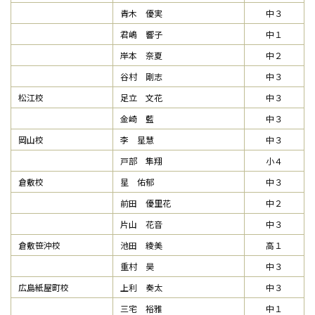
青木 優実
中３
君嶋 響子
中１
岸本 奈夏
中２
谷村 剛志
中３
松江校
足立 文花
中３
金崎 藍
中３
岡山校
李 星慧
中３
戸部 隼翔
小４
倉敷校
星 佑郁
中３
前田 優里花
中２
片山 花音
中３
倉敷笹沖校
池田 綾美
高１
重村 昊
中３
広島紙屋町校
上利 奏太
中３
三宅 裕雅
中１