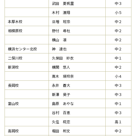
武田 夏帆里
中３
木村 湊翔
小５
本厚木校
旦増 班宗
中２
相模原校
野付 尋杜
中２
横山 凛
中２
横浜センター北校
神 達也
中２
二俣川校
久保田 紗衣
中１
新潟校
横関 悠人
中２
髙木 瑛玲奈
小４
長岡校
永井 蒼大
中３
新澤 昊子
中３
富山校
島原 あやな
中１
谷村 百恵
中３
久住 椛恋
高１
高岡校
堀田 彬文
中２