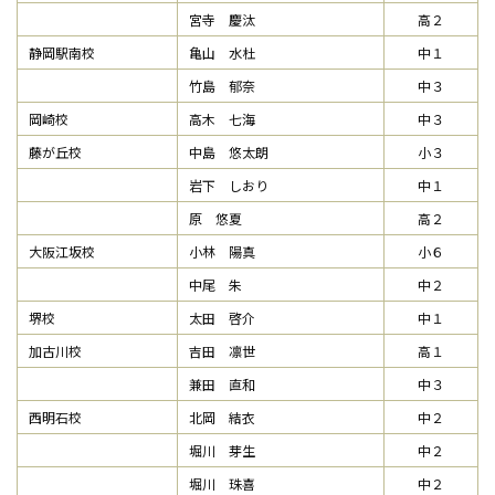
宮寺 慶汰
高２
静岡駅南校
亀山 水杜
中１
竹島 郁奈
中３
岡崎校
高木 七海
中３
藤が丘校
中島 悠太朗
小３
岩下 しおり
中１
原 悠夏
高２
大阪江坂校
小林 陽真
小６
中尾 朱
中２
堺校
太田 啓介
中１
加古川校
吉田 凛世
高１
兼田 直和
中３
西明石校
北岡 結衣
中２
堀川 芽生
中２
堀川 珠喜
中２