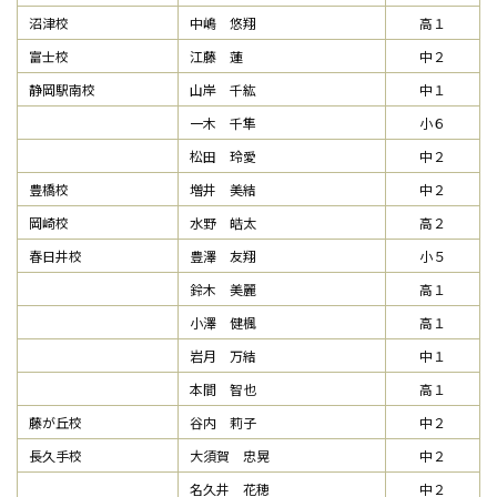
沼津校
中嶋 悠翔
高１
富士校
江藤 蓮
中２
静岡駅南校
山岸 千紘
中１
一木 千隼
小６
松田 玲愛
中２
豊橋校
増井 美結
中２
岡崎校
水野 皓太
高２
春日井校
豊澤 友翔
小５
鈴木 美麗
高１
小澤 健楓
高１
岩月 万結
中１
本間 智也
高１
藤が丘校
谷内 莉子
中２
長久手校
大須賀 忠晃
中２
名久井 花穂
中２