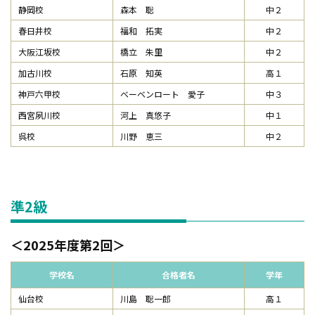
静岡校
森本 聡
中２
春日井校
福和 拓実
中２
大阪江坂校
橋立 朱里
中２
加古川校
石原 知英
高１
神戸六甲校
ベーベンロート 愛子
中３
西宮夙川校
河上 真悠子
中１
呉校
川野 恵三
中２
準2級
2025年度第2回
学校名
合格者名
学年
仙台校
川島 聡一郎
高１