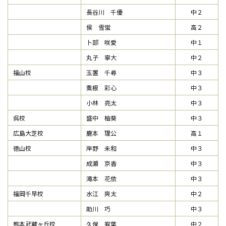
長谷川 千優
中２
侯 雪蛍
高２
卜部 咲愛
中１
丸子 寧大
中２
福山校
玉置 千尋
中３
粟根 彩心
中３
小林 亮太
中３
呉校
盛中 柚葵
中３
広島大芝校
鹿本 理公
高１
徳山校
岸野 未和
中３
成瀬 京香
中３
滝本 花依
中３
福岡千早校
水江 爽太
中２
助川 巧
中３
熊本武蔵ヶ丘校
久保 宥葉
中２