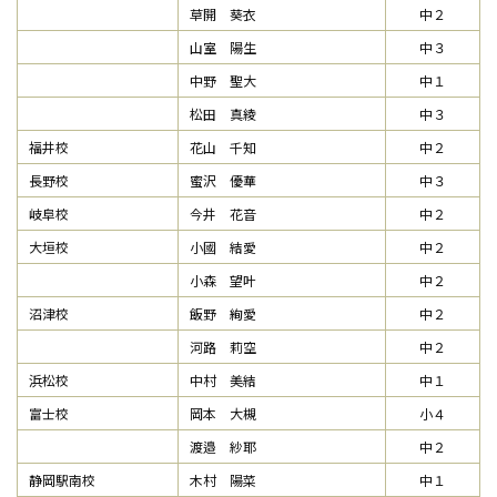
草開 葵衣
中２
山室 陽生
中３
中野 聖大
中１
松田 真綾
中３
福井校
花山 千知
中２
長野校
蜜沢 優華
中３
岐阜校
今井 花音
中２
大垣校
小國 結愛
中２
小森 望叶
中２
沼津校
飯野 絢愛
中２
河路 莉空
中２
浜松校
中村 美結
中１
富士校
岡本 大槻
小４
渡邉 紗耶
中２
静岡駅南校
木村 陽菜
中１