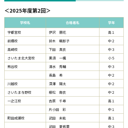
2025年度第2回
学校名
合格者名
学年
宇都宮校
伊沢 朋花
高１
前橋校
鈴木 萌那子
中２
高崎校
下田 真衣
中３
さいたま北大宮校
黒須 一颯
小５
熊谷校
清水 秀輔
中３
長島 希
中２
川越校
深澤 陽太
中２
さいたま与野校
根松 南衣
中２
一之江校
吉原 千尋
高１
片小田 彩
中１
町田成瀬校
武田 未紘
高１
武田 夏帆里
中３