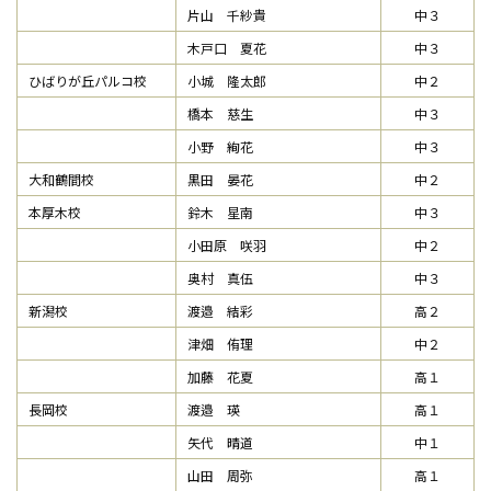
片山 千紗貴
中３
木戸口 夏花
中３
ひばりが丘パルコ校
小城 隆太郎
中２
橋本 慈生
中３
小野 絢花
中３
大和鶴間校
黒田 晏花
中２
本厚木校
鈴木 星南
中３
小田原 咲羽
中２
奥村 真伍
中３
新潟校
渡邉 結彩
高２
津畑 侑理
中２
加藤 花夏
高１
長岡校
渡邉 瑛
高１
矢代 晴道
中１
山田 周弥
高１