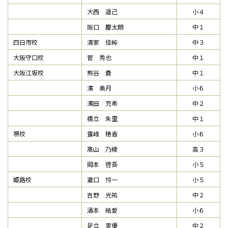
大西 遥己
小４
阪口 慶太朗
中１
四日市校
清家 佳純
中３
大阪守口校
菅 秀也
中１
大阪江坂校
熊谷 蒼
中１
濱 美月
小６
濱田 充希
中２
橋立 朱里
中１
堺校
露峰 穂香
小６
髙山 乃綾
高３
岡本 啓吾
小５
姫路校
瀧口 怜一
小５
吉野 光祐
中２
涌本 結愛
小６
足立 実優
中２