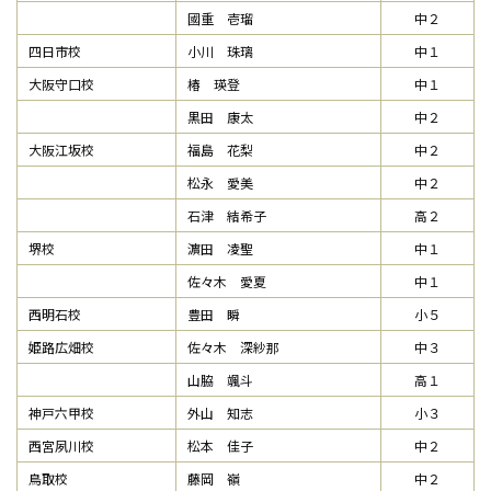
國重 壱瑠
中２
四日市校
小川 珠璃
中１
大阪守口校
椿 瑛登
中１
黒田 康太
中２
大阪江坂校
福島 花梨
中２
松永 愛美
中２
石津 結希子
高２
堺校
濵田 凌聖
中１
佐々木 愛夏
中１
西明石校
豊田 瞬
小５
姫路広畑校
佐々木 深紗那
中３
山脇 颯斗
高１
神戸六甲校
外山 知志
小３
西宮夙川校
松本 佳子
中２
鳥取校
藤岡 嶺
中２