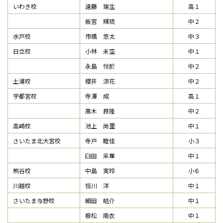
いわき校
遠藤 瑞生
高１
板宮 輝琉
中２
水戸校
市橋 悠太
中３
日立校
小林 未空
中１
永島 怜於
中２
土浦校
櫻井 涼花
中２
宇都宮校
寺澤 成
高１
髙木 良隆
中２
高崎校
池上 尚里
中１
さいたま北大宮校
寺戸 睦佳
小３
臼田 采華
中１
熊谷校
中島 実玲
小６
川越校
恒川 洋
中１
さいたま与野校
細田 皓介
中１
根松 南衣
中１