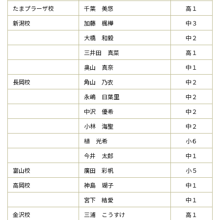
たまプラーザ校
千葉 美悠
高１
新潟校
加藤 楓樺
中３
大橋 和毅
中２
三井田 真菜
高１
奥山 真奈
中１
長岡校
角山 乃衣
中２
永嶋 日葉里
中２
中沢 優希
中２
小林 海聖
中２
植 光希
小６
今井 太郎
中１
富山校
廣田 彩帆
小５
高岡校
神島 瑚子
中１
宮下 結愛
中１
金沢校
三浦 こうすけ
高１