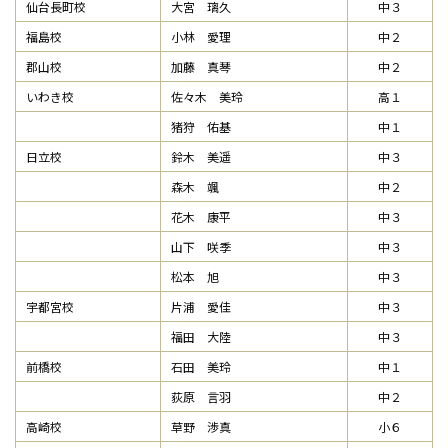
仙台長町校
大宮 璃久
中３
福島校
小林 愛理
中２
郡山校
加藤 真琴
中２
いわき校
佐々木 美玲
高１
猪狩 佑基
中１
日立校
鈴木 美遥
中３
森木 颯
中２
花木 康平
中３
山下 咲季
中３
松本 旭
中３
宇都宮校
片浦 愛佳
中３
福田 大陸
中３
前橋校
石田 美玲
中１
荻原 言羽
中２
高崎校
草野 渉真
小６