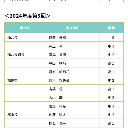
2024年度第3回
学校名
合格者名
学年
仙台校
遠藤 栄裕
小５
井上 希
中２
仙台長町校
南雲 香穂
中２
甲田 絢乃
高１
道家 帆乃花
高１
福島校
宍戸 梨央菜
中２
髙橋 悟
高２
大山 慶
中２
菅野 祥希
中２
郡山校
佐藤 翔太
中２
蛇石 晃平
高１