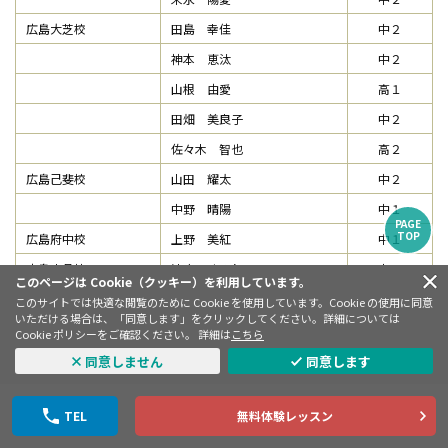
広島大芝校
田島 幸佳
中２
神本 恵汰
中２
山根 由愛
高１
田畑 美良子
中２
佐々木 智也
高２
広島己斐校
山田 耀太
中２
中野 晴陽
中１
PAGE
TOP
広島府中校
上野 美紅
中１
広島宇品校
清水 すみれ
中２
このページは Cookie（クッキー）を利用しています。
徳山校
田村 真毅
小５
このサイトでは快適な閲覧のために Cookie を使用しています。Cookie の使用に同意
いただける場合は、「同意します」をクリックしてください。詳細については
福岡千早校
河添 皓之
中１
Cookie ポリシーをご確認ください。 詳細は
こちら
久保 陽輝
中２
同意しません
同意します
豊嶋 康太
高２
TEL
無料体験レッスン
福岡西新校
高穂 あおい
中１