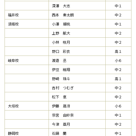
深澤 大志
中１
福井校
西本 奏太朗
中２
須坂校
小澤 瑚桃
中１
上野 航大
中２
小林 咲月
中２
野口 彩衣
高１
岐阜校
渡邉 丞
小６
伊豆 結翔
中２
野崎 珠斗
高１
吉村 つむぎ
中２
松下 恵
中２
大垣校
伊藤 晟冴
小６
宗宮 由紗奈
中１
今津 亜月
中２
静岡校
石鍋 蘭
中１