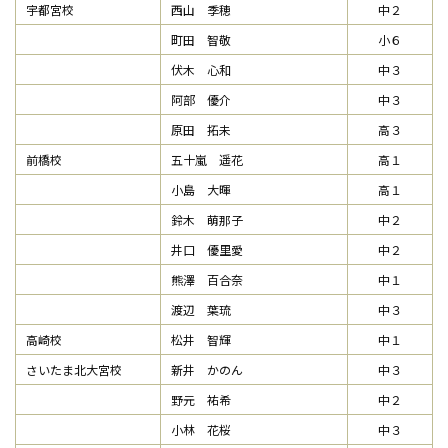
宇都宮校
西山 季穂
中２
町田 智敬
小６
伏木 心和
中３
阿部 優介
中３
原田 拓未
高３
前橋校
五十嵐 遥花
高１
小島 大暉
高１
鈴木 萌那子
中２
井口 優里愛
中２
熊澤 百合奈
中１
渡辺 葉琉
中３
高崎校
松井 智輝
中１
さいたま北大宮校
新井 かのん
中３
野元 祐希
中２
小林 花桜
中３