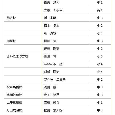
佐古 悠太
中１
大谷 くるみ
高１
熊谷校
潮 未蘭
中３
梅本 健心
中２
新 真綾
小４
川越校
恒川 悠
中３
伊藤 陽菜
中２
さいたま与野校
倉澤 怜
小６
あいある 趙
小４
刈部 陽菜
小４
野々垣 江里子
中２
松戸馬橋校
浅田 成
中３
市川妙典校
金子 稔己
中３
二子玉川校
安藤 彩香
中１
町田成瀬校
櫻田 悠太朗
中２