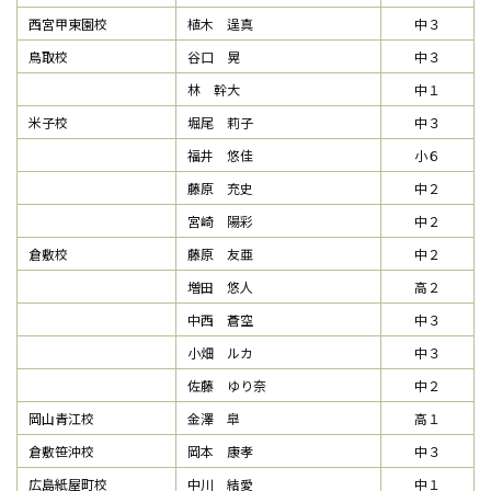
西宮甲東園校
植木 逞真
中３
鳥取校
谷口 晃
中３
林 幹大
中１
米子校
堀尾 莉子
中３
福井 悠佳
小６
藤原 充史
中２
宮崎 陽彩
中２
倉敷校
藤原 友亜
中２
増田 悠人
高２
中西 蒼空
中３
小畑 ルカ
中３
佐藤 ゆり奈
中２
岡山青江校
金澤 皐
高１
倉敷笹沖校
岡本 康孝
中３
広島紙屋町校
中川 結愛
中１