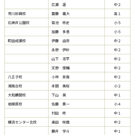
広瀬 遥
中２
市川妙典校
齋藤 颯大
高１
石神井公園校
菊池 彬史
小５
加藤 多恵
小５
町田成瀬校
伊藤 由奈
中２
永野 伊紗
中２
山下 凉平
中２
天野 俊輔
中２
八王子校
小林 来南
中２
湘南台校
本間 美桜
小２
大和鶴間校
下山 昊
中１
相模原校
佐藤 貴一
小４
村田 柊
中１
横浜センター北校
奥田 咲嬉
中２
藤井 学斗
中１