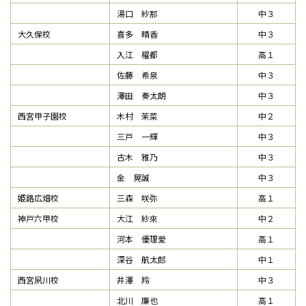
湯口 紗那
中３
大久保校
喜多 晴香
中３
入江 櫂都
高１
佐藤 希泉
中３
澤田 奏太朗
中３
西宮甲子園校
木村 茉菜
中２
三戸 一輝
中３
古木 雅乃
中３
金 晃誠
中３
姫路広畑校
三森 咲弥
高１
神戸六甲校
大江 紗來
中２
河本 優理愛
高１
深谷 航太郎
中１
西宮夙川校
井澤 羚
中３
北川 廉也
高１