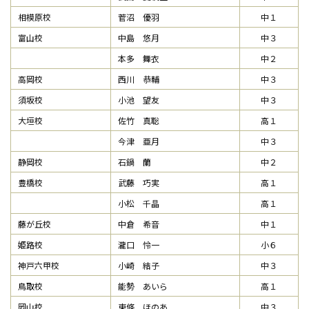
相模原校
菅沼 優羽
中１
富山校
中島 悠月
中３
本多 舞衣
中２
高岡校
西川 恭輔
中３
須坂校
小池 望友
中３
大垣校
佐竹 真聡
高１
今津 亜月
中３
静岡校
石鍋 蘭
中２
豊橋校
武藤 巧実
高１
小松 千晶
高１
藤が丘校
中倉 希音
中１
姫路校
瀧口 怜一
小６
神戸六甲校
小崎 結子
中３
鳥取校
能勢 あいら
高１
岡山校
東條 ほのあ
中３