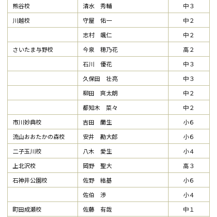
熊谷校
清水 秀輔
中３
川越校
守屋 佑一
中２
志村 颯仁
中２
さいたま与野校
今泉 穂乃花
高２
石川 優花
中３
久保田 壮亮
中３
柳田 爽太朗
中２
都知木 菜々
中２
市川妙典校
吉田 蘭生
小６
流山おおたかの森校
安井 勘大郎
小６
二子玉川校
八木 愛生
小４
上北沢校
岡野 聖大
高３
石神井公園校
佐野 結基
小６
佐伯 渉
小４
町田成瀬校
佐藤 有哉
中１