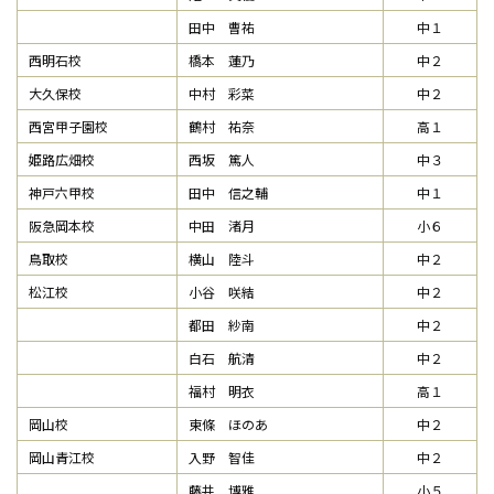
田中 曹祐
中１
西明石校
橋本 蓮乃
中２
大久保校
中村 彩菜
中２
西宮甲子園校
鶴村 祐奈
高１
姫路広畑校
西坂 篤人
中３
神戸六甲校
田中 信之輔
中１
阪急岡本校
中田 渚月
小６
鳥取校
横山 陸斗
中２
松江校
小谷 咲結
中２
都田 紗南
中２
白石 航清
中２
福村 明衣
高１
岡山校
東條 ほのあ
中２
岡山青江校
入野 智佳
中２
藤井 博雅
小５