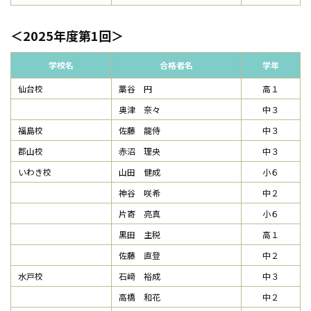
2025年度第1回
学校名
合格者名
学年
仙台校
藁谷 円
高１
奥津 奈々
中３
福島校
佐藤 龍侍
中３
郡山校
赤沼 理央
中３
いわき校
山田 健成
小６
神谷 咲希
中２
片寄 亮真
小６
黒田 主税
高１
佐藤 直登
中２
水戸校
石﨑 裕成
中３
高橋 和花
中２