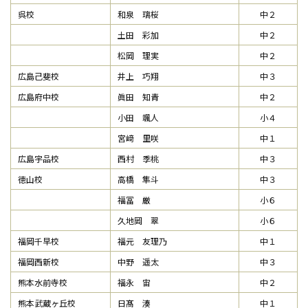
呉校
和泉 璃桜
中２
土田 彩加
中２
松岡 理実
中２
広島己斐校
井上 巧翔
中３
広島府中校
眞田 知青
中２
小田 颯人
小４
宮﨑 里咲
中１
広島宇品校
西村 季桃
中３
徳山校
高橋 隼斗
中３
福冨 厳
小６
久地岡 翠
小６
福岡千早校
福元 友理乃
中１
福岡西新校
中野 遥太
中３
熊本水前寺校
福永 宙
中２
熊本武蔵ヶ丘校
日髙 湊
中１