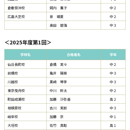
倉敷笹沖校
岡内 薫子
中２
広島大芝校
泉 瑚夏
中２
奥田 碧海
中３
2025年度第1回
学校名
合格者名
学年
仙台長町校
倉橋 実々
中２
前橋校
亀井 陽葵
中３
川越校
黒崎 琴李
中３
東京曳舟校
中川 幹太
中２
町田成瀬校
加藤 沙弥香
高２
相模原校
吉川 実那
中３
岐阜校
加藤 京
中１
大垣校
佐竹 真聡
高１