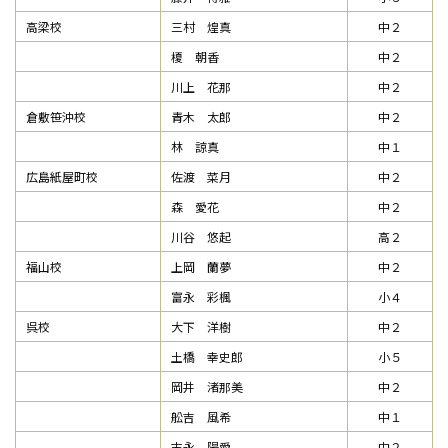
高梁校
三村 煌真
中２
榎 朝香
中２
川上 花那
中２
倉敷笹沖校
青木 太郎
中２
林 諒真
中１
広島紙屋町校
佐渡 菜月
中２
森 愛花
中２
川谷 悠起
高２
福山校
上岡 蘭夢
中２
富永 彩楓
小４
呉校
大下 洋樹
中２
土橋 幸史郎
小５
岡井 渚那美
中２
舩吉 風希
中１
末永 陽愛
中２