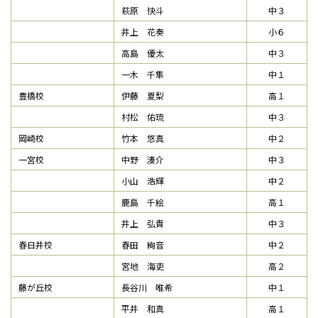
萩原 快斗
中３
井上 花奏
小６
高島 優太
中３
一木 千隼
中１
豊橋校
伊藤 夏梨
高１
村松 佑琉
中３
岡崎校
竹本 悠真
中２
一宮校
中野 湊介
中３
小山 浩輝
中２
鹿島 千絵
高１
井上 弘貴
中３
春日井校
春田 絢音
中２
宮地 海吏
高２
藤が丘校
長谷川 唯希
中１
平井 和真
高１