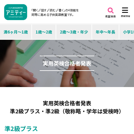
「聞く」「話す」「読む」「書く」の4技能を
同等に高める子供英語教室です。
menu
教室検索
満6ヶ月～1歳
1歳～2歳
2歳～3歳・年少
年中～年長
小学1
実用英検合格者発表
実用英検合格者発表
準2級プラス・準2級（敬称略・学年は受検時）
準2級プラス