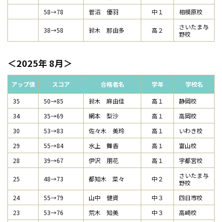
58→78
菅沼 優羽
中１
相模原校
さいたま与
38→58
鈴木 那由多
高２
野校
2025年 8月
アップ値
スコア
合格者名
学年
学校名
35
50→85
鈴木 麻由佳
高１
静岡校
34
35→69
網本 梨沙
高１
高岡校
30
53→83
佐々木 美玲
高１
いわき校
29
55→84
水上 舞香
高１
富山校
28
39→67
伊沢 朋花
高１
宇都宮校
さいたま与
25
48→73
都知木 菜々
中２
野校
24
55→79
山中 健資
中３
四日市校
23
53→76
荒木 知美
中３
高崎校