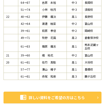
64→87
吉原 未裕
中３
長岡校
51→74
小林 咲月
中３
須坂校
22
40→62
伊藤 颯汰
高１
長野校
42→64
渡邊 結菜
中２
富山校
39→61
萩原 孝信
中２
岡崎校
49→71
牧野 花風
高２
倉敷笹沖校
熊本武蔵ヶ
61→83
篠原 颯志
高１
丘校
21
39→60
橘 祐花
中２
富山校
20
61→81
佐竹 真聡
高１
大垣校
57→77
澤山 椿子
高１
豊橋校
61→81
赤尾 和泉
高３
藤が丘校
詳しい資料をご希望の方はこちら