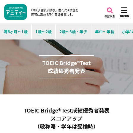
「聞く」「話す」「読む」「書く」の4技能を
同等に高める子供英語教室です。
menu
教室検索
満6ヶ月～1歳
1歳～2歳
2歳～3歳・年少
年中～年長
小学1
TOEIC Bridge®Test
成績優秀者発表
TOEIC Bridge®Test成績優秀者発表
スコアアップ
（敬称略・学年は受検時）