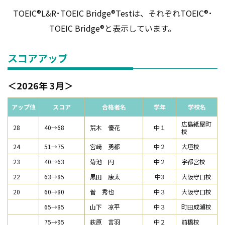
TOEIC®L&R･TOEIC Bridge®Testは、それぞれTOEIC®･
TOEIC Bridge®と表示しています。
スコアアップ
2026年 3月
アップ値
スコア
合格者名
学年
学校名
広島紙屋町
28
40→68
荒木 優花
中１
校
24
51→75
宮﨑 勇都
中２
大垣校
23
40→63
菊池 円
中２
宇都宮校
22
63→85
黒田 康太
中3
大阪守口校
20
60→80
菅 秀也
中３
大阪守口校
65→85
山下 凉平
中３
町田成瀬校
75→95
荻原 言羽
中２
前橋校