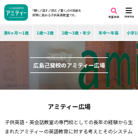
「聞く」「話す」「読む」「書く」の4技能を
同等に高める子供英語教室です。
menu
教室検索
満6ヶ月～1歳
1歳～2歳
2歳～3歳・年少
年中～年長
小学1
広島己斐校のアミティー広場
アミティー広場
子供英語・英会話教室の専門校としての長年の経験から生
まれたアミティーの英語教育に対する考えとそのシステム