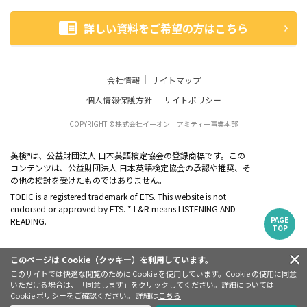
詳しい資料をご希望の方はこちら
会社情報
サイトマップ
個人情報保護方針
サイトポリシー
COPYRIGHT ©株式会社イーオン アミティー事業本部
英検
は、公益財団法人 日本英語検定協会の登録商標です。この
®
コンテンツは、公益財団法人 日本英語検定協会の承認や推奨、そ
の他の検討を受けたものではありません。
TOEIC is a registered trademark of ETS. This website is not
endorsed or approved by ETS. * L&R means LISTENING AND
PAGE
READING.
TOP
このページは Cookie（クッキー）を利用しています。
このサイトでは快適な閲覧のために Cookie を使用しています。Cookie の使用に同意
いただける場合は、「同意します」をクリックしてください。詳細については
Cookie ポリシーをご確認ください。 詳細は
こちら