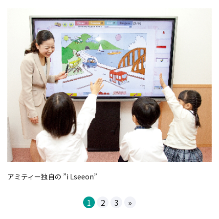
アミティー独自の ”i Lseeon”
1
2
3
»