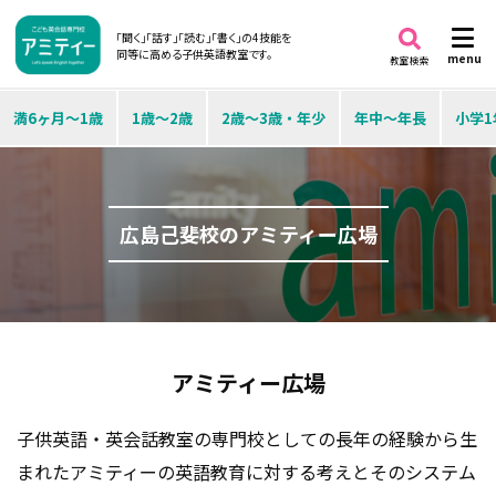
「聞く」「話す」「読む」「書く」の4技能を
同等に高める子供英語教室です。
menu
教室検索
満6ヶ月～1歳
1歳～2歳
2歳～3歳・年少
年中～年長
小学1
広島己斐校のアミティー広場
アミティー広場
子供英語・英会話教室の専門校としての長年の経験から生
まれたアミティーの英語教育に対する考えとそのシステム