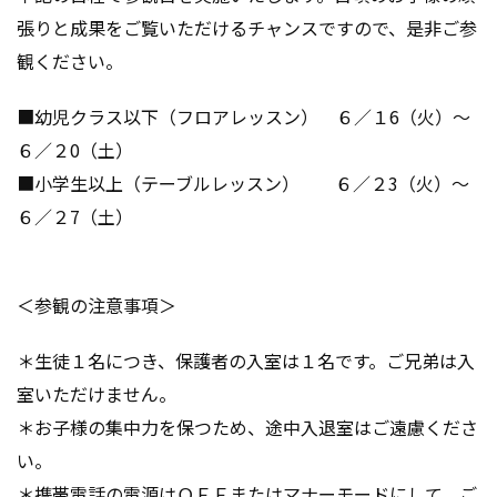
張りと成果をご覧いただけるチャンスですので、是非ご参
観ください。
■幼児クラス以下（フロアレッスン） ６／１6（火）～
６／２0（土）
■小学生以上（テーブルレッスン） ６／２3（火）～
６／２7（土）
＜参観の注意事項＞
＊生徒１名につき、保護者の入室は１名です。ご兄弟は入
室いただけません。
＊お子様の集中力を保つため、途中入退室はご遠慮くださ
い。
＊携帯電話の電源はＯＦＦまたはマナーモードにして、ご