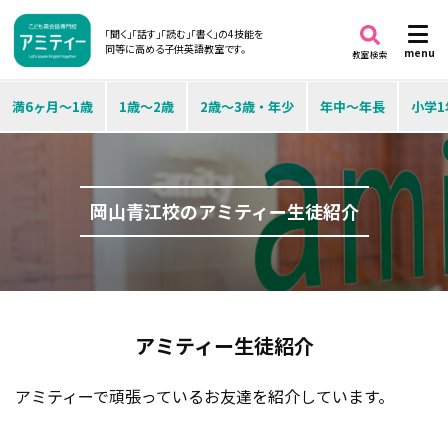
「聞く」「話す」「読む」「書く」の4技能を
同等に高める子供英語教室です。
menu
教室検索
満6ヶ月～1歳
1歳～2歳
2歳～3歳・年少
年中～年長
小学1
岡山青江校のアミティー生徒紹介
アミティー生徒紹介
アミティーで頑張っているお友達を紹介しています。