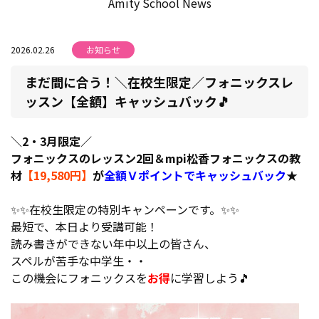
Amity School News
2026.02.26
お知らせ
まだ間に合う！＼在校生限定／フォニックスレ
ッスン【全額】キャッシュバック🎵
＼2・3月限定／
フォニックスのレッスン2回＆mpi松香フォニックスの教
材
【19,580円】
が
全額Ｖポイントでキャッシュバック
★
✨✨在校生限定の特別キャンペーンです。✨✨
最短で、本日より受講可能！
読み書きができない年中以上の皆さん、
スペルが苦手な中学生・・
この機会にフォニックスを
お得
に学習しよう🎵