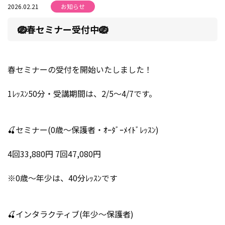
2026.02.21
お知らせ
🪺春セミナー受付中🪺
春セミナーの受付を開始いたしました！
1ﾚｯｽﾝ50分・受講期間は、2/5～4/7です。
🍒セミナー(0歳～保護者・ｵｰﾀﾞｰﾒｲﾄﾞﾚｯｽﾝ)
4回33,880円 7回47,080円
※0歳～年少は、40分ﾚｯｽﾝです
🍒インタラクティブ(年少～保護者)