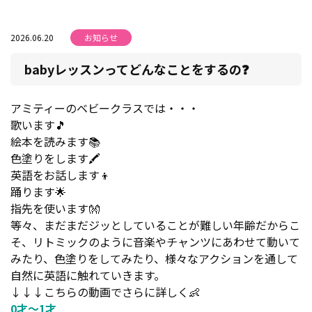
2026.06.20
お知らせ
babyレッスンってどんなことをするの❓
アミティーのベビークラスでは・・・
歌います🎵
絵本を読みます📚
色塗りをします🖍
英語をお話します👦
踊ります🌟
指先を使います👐
等々、まだまだジッとしていることが難しい年齢だからこ
そ、リトミックのように音楽やチャンツにあわせて動いて
みたり、色塗りをしてみたり、様々なアクションを通して
自然に英語に触れていきます。
↓↓↓こちらの動画でさらに詳しく👶
0才～1才