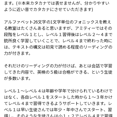
ます。(※本来カタカナでは表せませんが、分かりやすい
ように近い音でカタカナにさせていただきます)
アルファベット26文字の1文字単位のフォニックスを教え
る教室はたくさんあると思いますが、アミティーではその
段階をレベル１とし、レベル１習得後はレベル２～４まで
銃所良く学習していくことで、レベル４まで終わった時に
は、テキストの構文は初見で読める程度のリーディングの
力が付きます。
それだけのリーディングの力が付けば、あとは会話で学習
してきた内容で、英検の５級は合格ができる、という生徒
が多数います。
レベル１～レベル４は年齢や学年で分けられているわけで
はなく、各自レベル１をスタートした時から１～３年かけ
てレベル４まで習得できるようサポートしていきます。レ
ベル１は早い生徒さんでは年少・年中さんでスタート、習
得し、そのような生徒さんは小１・２でレベル４まで習得