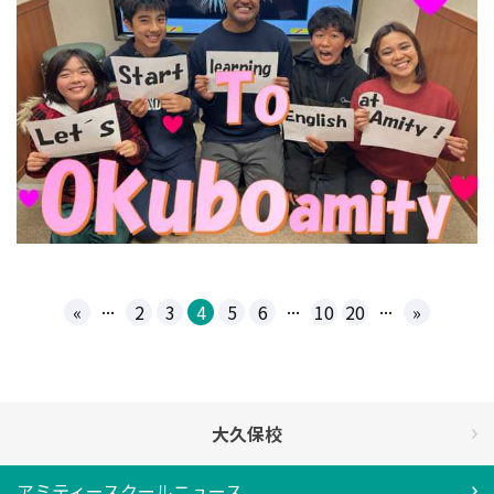
...
...
...
«
2
3
4
5
6
10
20
»
大久保校
アミティースクールニュース