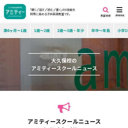
「聞く」「話す」「読む」「書く」の4技能を
同等に高める子供英語教室です。
menu
教室検索
満6ヶ月～1歳
1歳～2歳
2歳～3歳・年少
年中～年長
小学1
大久保校の
アミティースクールニュース
アミティースクールニュース