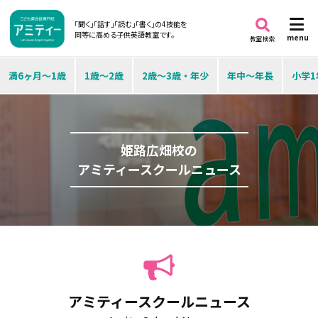
「聞く」「話す」「読む」「書く」の4技能を
同等に高める子供英語教室です。
menu
教室検索
満6ヶ月～1歳
1歳～2歳
2歳～3歳・年少
年中～年長
小学1
姫路広畑校の
アミティースクールニュース
アミティースクールニュース