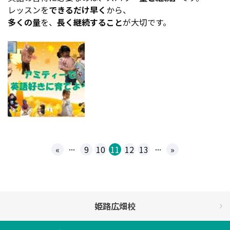
レッスンを
できるだけ早く
から、
多くの量
を、
長く継続すること
が大切です。
...
...
«
9
10
11
12
13
»
姫路広畑校