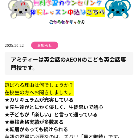
2025.10.22
お知らせ
アミティーは英会話のAEONのこども英会話専
門校です。
選ばれる理由は何でしょうか？
在校生の方へお聞きしました。
★カリキュラムが充実している
★先生達がとにかく優しく、生徒思いで熱心
★子どもが「楽しい」と言って通っている
★英検合格実績が多数ある
★転居があっても続けられる
英語の習得に必要なのは、ズバリ
「量と継続」
です。