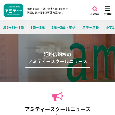
「聞く」「話す」「読む」「書く」の4技能を
同等に高める子供英語教室です。
menu
教室検索
満6ヶ月～1歳
1歳～2歳
2歳～3歳・年少
年中～年長
小学1
姫路広畑校の
アミティースクールニュース
アミティースクールニュース