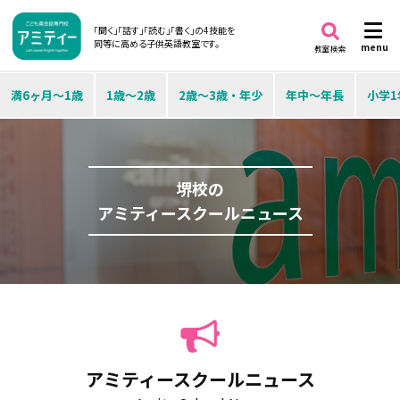
「聞く」「話す」「読む」「書く」の4技能を
同等に高める子供英語教室です。
menu
教室検索
満6ヶ月～1歳
1歳～2歳
2歳～3歳・年少
年中～年長
小学1
堺校の
アミティースクールニュース
アミティースクールニュース