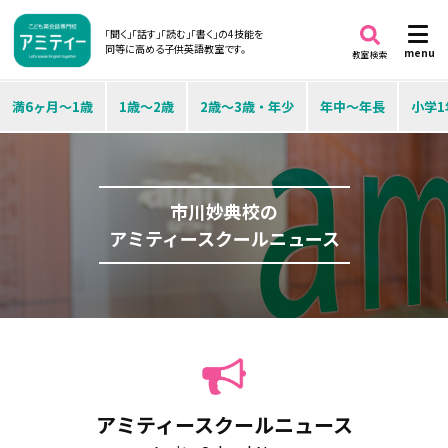
「聞く」「話す」「読む」「書く」の4技能を
同等に高める子供英語教室です。
menu
教室検索
満6ヶ月～1歳
1歳～2歳
2歳～3歳・年少
年中～年長
小学1
市川妙典校の
アミティースクールニュース
アミティースクールニュース