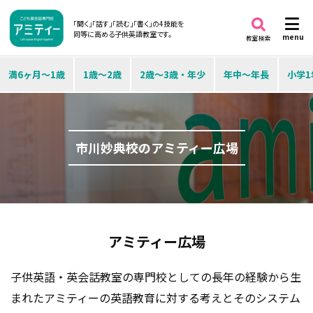
「聞く」「話す」「読む」「書く」の4技能を
同等に高める子供英語教室です。
menu
教室検索
満6ヶ月～1歳
1歳～2歳
2歳～3歳・年少
年中～年長
小学1
市川妙典校のアミティー広場
アミティー広場
子供英語・英会話教室の専門校としての長年の経験から生
まれたアミティーの英語教育に対する考えとそのシステム