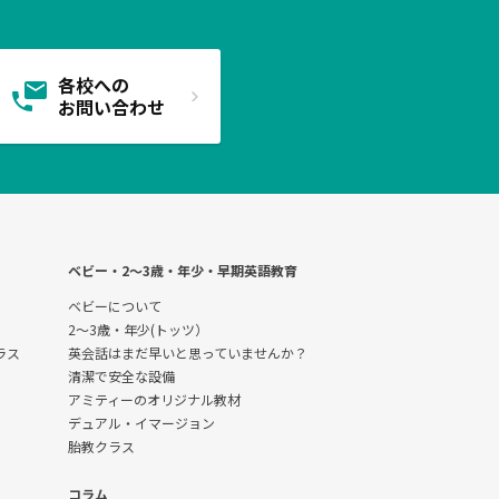
各校への
お問い合わせ
ベビー・2〜3歳・年少・早期英語教育
ベビーについて
2～3歳・年少(トッツ）
クラス
英会話はまだ早いと思っていませんか？
清潔で安全な設備
アミティーのオリジナル教材
デュアル・イマージョン
胎教クラス
コラム