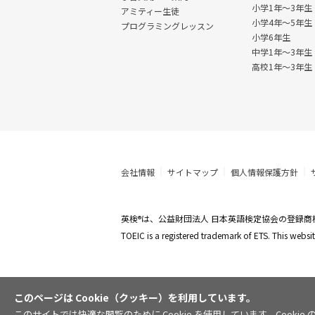
小学1年～3年生
アミティー生徒
小学4年～5年生
プログラミングレッスン
小学6年生
中学1年〜3年生
高校1年〜3年生
会社情報
サイトマップ
個人情報保護方針
英検
は、公益財団法人 日本英語検定協会の登録商
®
TOEIC is a registered trademark of ETS. This web
このページは Cookie（クッキー）を利用しています。
このサイトでは快適な閲覧のために Cookie を使用しています。Coo