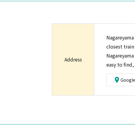
Nagareyama O
closest trai
Nagareyama O
Address
easy to find
Googl