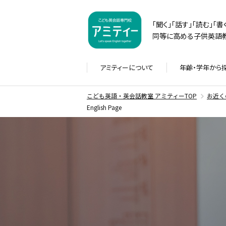
「聞く」「話す」「読む」「
同等に高める子供英語教
アミティーに
ついて
年齢・学年から
こども英語・英会話教室 アミティーTOP
お近く
English Page