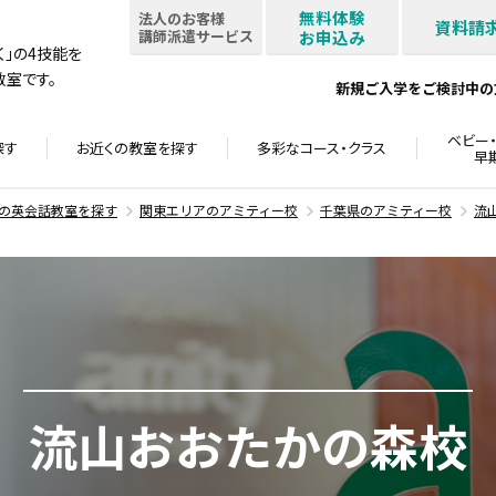
無料体験
法人のお客様
資料請
講師派遣サービス
お申込み
書く」の4技能を
室です。
新規ご入学をご検討中の
ベビー・
探す
お近くの教室を
探す
多彩なコース・
クラス
早
の英会話教室を探す
関東エリアのアミティー校
千葉県のアミティー校
流
流山おおたかの森校