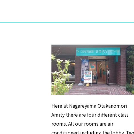
Here at Nagareyama Otakanomori
Amity there are four different class
rooms. All our rooms are air
conditioned including the lobby. Tw