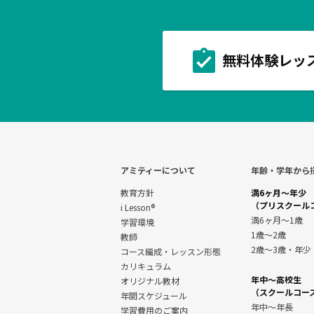
無料体験レッ
アミティーについて
年齢・学年から
教育方針
満6ヶ月～年少
（プリスクール
i Lesson®
満6ヶ月～1歳
学習環境
1歳～2歳
教師
2歳～3歳・年少
コース編成・レッスン形態
カリキュラム
年中～高校生
オリジナル教材
（スクールコー
年間スケジュール
年中～年長
学習費用のご案内