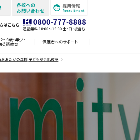
各校への
採用情報
求
お問い合わせ
Recruitment
0800-777-8888
方はこちら
通話無料 10:00〜19:00 土･日･祝含む
2～3歳・年少・
保護者への
サポート
期英語教育
山おおたかの森校|子ども英会話教室