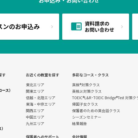
資料請求の
スンのお申込み
お問い合わせ
探す
お近くの教室を探す
多彩なコース・クラス
東北エリア
英検®対策クラス
コース）
関東エリア
英検Jr.対策クラス
信越・北陸エリア
TOEIC®L&R･TOEIC Bridge®Test 対策
東海・中京エリア
帰国子女クラス
関西エリア
保護者のための英会話クラス
中国エリア
シーズンセミナー
九州エリア
結果報告
ス）
保護者へのサポート
会社情報