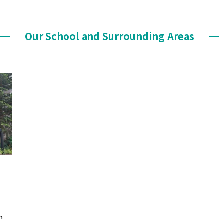
Our School and Surrounding Areas
o