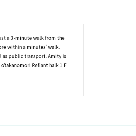
ust a 3-minute walk from the
ore within a minutes’ walk.
 as public transport. Amity is
i ōtakanomori Refiant halk 1 F