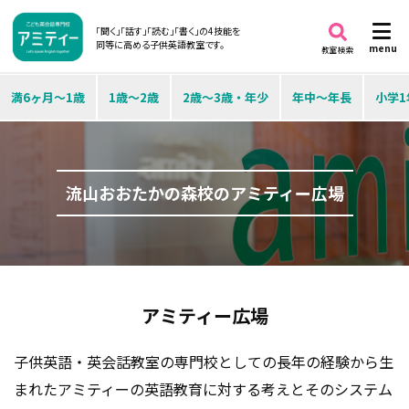
「聞く」「話す」「読む」「書く」の4技能を
同等に高める子供英語教室です。
menu
教室検索
満6ヶ月～1歳
1歳～2歳
2歳～3歳・年少
年中～年長
小学1
流山おおたかの森校のアミティー広場
アミティー広場
子供英語・英会話教室の専門校としての長年の経験から生
まれたアミティーの英語教育に対する考えとそのシステム