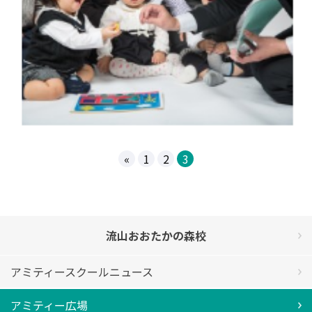
«
1
2
3
流山おおたかの森校
アミティースクールニュース
アミティー広場