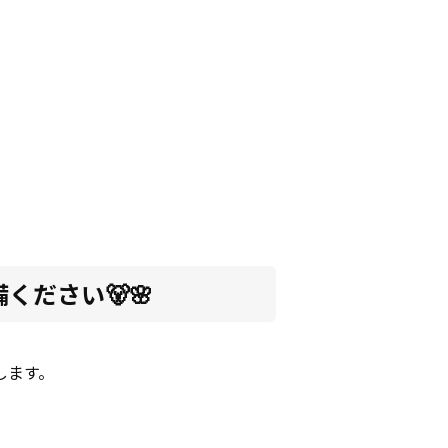
備ください🐻🌸
します。