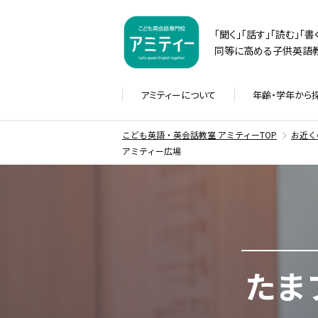
「聞く」「話す」「読む」「
同等に高める子供英語教
アミティーに
ついて
年齢・学年から
こども英語・英会話教室 アミティーTOP
お近く
アミティー広場
たま