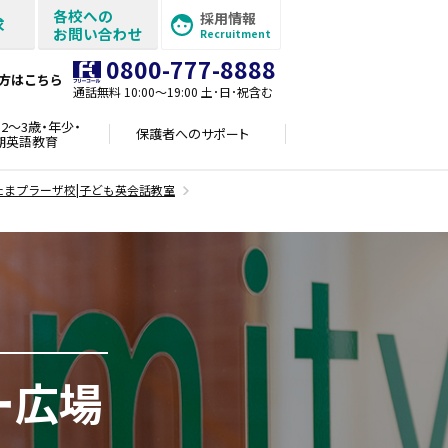
各校への
採用情報
求
お問い合わせ
Recruitment
0800-777-8888
方はこちら
通話無料 10:00〜19:00 土･日･祝含む
2～3歳・年少・
保護者への
サポート
期英語教育
たまプラーザ校|子ども英会話教室
ー広場