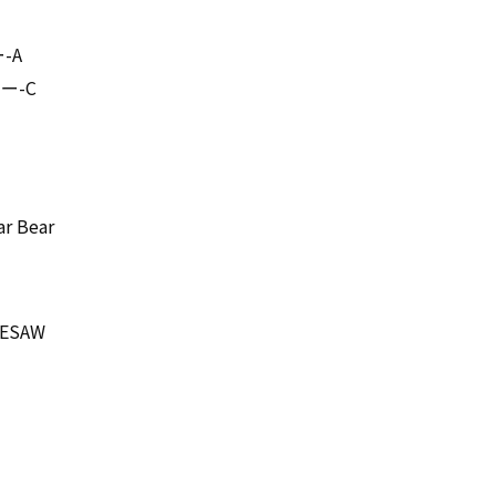
-A
ー-C
 Bear
ESAW