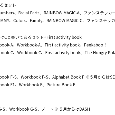
あるセット
s、Facial Parts、RAINBOW MAGIC-A、ファンステッカー
Y、Colors、Family、RAINBOW MAGIC-C、ファンステッカ
書いてあるセット+First activity book
Workbook-A、First activity book、Peekaboo！
orkbook-C、First activity book、The Hungry Polar
F-S、Workbook F-S、Alphabet Book F ※５月からはSE
1、Workbook F、Picture Book F
-S、Workbook G-S、ノート ※５月からはDASH