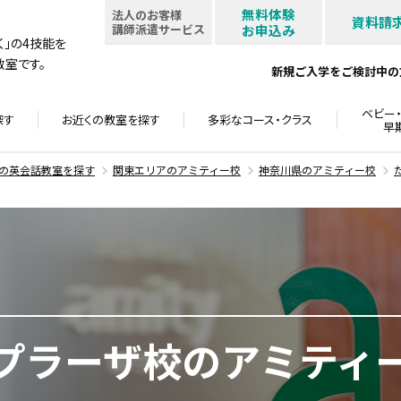
無料体験
法人のお客様
資料請
講師派遣サービス
お申込み
書く」の4技能を
室です。
新規ご入学をご検討中の
ベビー・
探す
お近くの教室を
探す
多彩なコース・
クラス
早
の英会話教室を探す
関東エリアのアミティー校
神奈川県のアミティー校
プラーザ校のアミティ