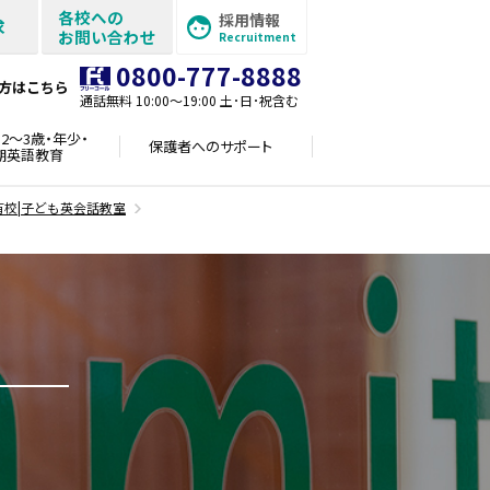
各校への
採用情報
求
お問い合わせ
Recruitment
0800-777-8888
方はこちら
通話無料 10:00〜19:00 土･日･祝含む
2～3歳・年少・
保護者への
サポート
期英語教育
有校|子ども英会話教室