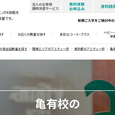
無料体験
法人のお客様
資料請
講師派遣サービス
お申込み
書く」の4技能を
室です。
新規ご入学をご検討中の
ベビー・
探す
お近くの教室を
探す
多彩なコース・
クラス
早
の英会話教室を探す
関東エリアのアミティー校
東京都のアミティー校
亀
亀有校の