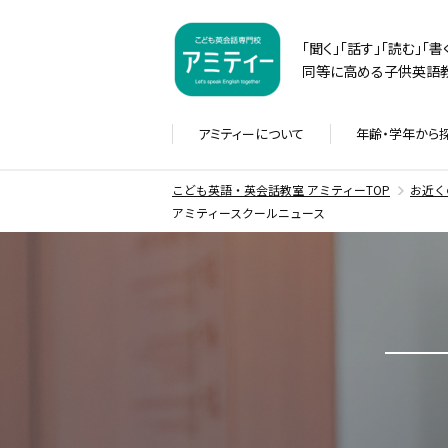
「聞く」「話す」「読む」「
同等に高める子供英語教
アミティーに
ついて
年齢・学年から
こども英語・英会話教室 アミティーTOP
お近く
アミティースクールニュース