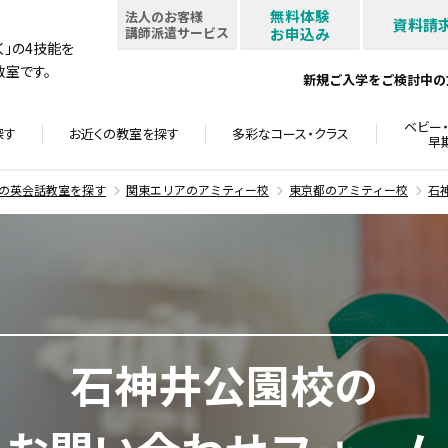
無料体験
法人のお客様
資料請
講師派遣サービス
お申込み
書く」の4技能を
室です。
新規ご入学をご検討中の
ベビー・
探す
お近くの教室を
探す
多彩なコース・
クラス
早
の英会話教室を探す
関東エリアのアミティー校
東京都のアミティー校
石
石神井公園校の