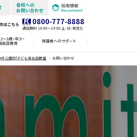
各校への
採用情報
求
お問い合わせ
Recruitment
0800-777-8888
方はこちら
通話無料 10:00〜19:00 土･日･祝含む
2～3歳・年少・
保護者への
サポート
期英語教育
神井公園校|子ども英会話教室
お問い合わせ