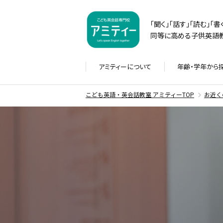
「聞く」「話す」「読む」「
同等に高める子供英語教
アミティーに
ついて
年齢・学年から
こども英語・英会話教室 アミティーTOP
お近く