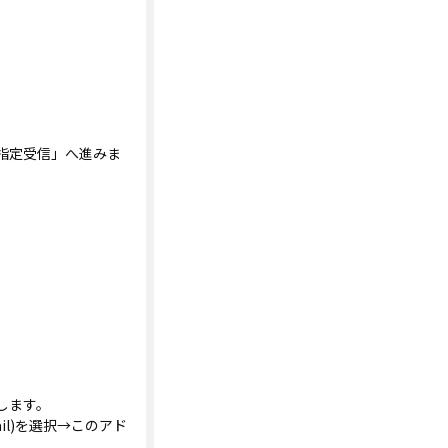
指定受信」へ進みま
します。
l)を選択→このアド