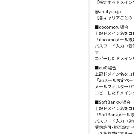
【指定するドメイン
@amity.co.jp
【各キャリアごとの
■docomoの場合
上記ドメイン名をコ
「docomoメール
パスワード入力→受
す。
コピーしたドメイン
■auの場合
上記ドメイン名をコ
「auメール設定ペ
メールフィルタ→パ
コピーしたドメイン
■SoftBankの場合
上記ドメイン名をコ
「SoftBankメ
パスワード入力→迷
受信許可･拒否設定→
レスを有効にする→