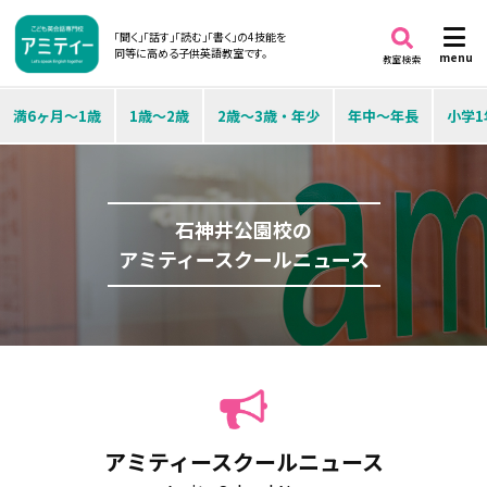
「聞く」「話す」「読む」「書く」の4技能を
同等に高める子供英語教室です。
menu
教室検索
満6ヶ月～1歳
1歳～2歳
2歳～3歳・年少
年中～年長
小学1
石神井公園校の
アミティースクールニュース
アミティースクールニュース