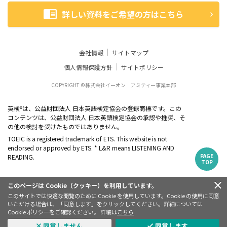
詳しい資料をご希望の方はこちら
会社情報
サイトマップ
個人情報保護方針
サイトポリシー
COPYRIGHT ©株式会社イーオン アミティー事業本部
英検
は、公益財団法人 日本英語検定協会の登録商標です。この
®
コンテンツは、公益財団法人 日本英語検定協会の承認や推奨、そ
の他の検討を受けたものではありません。
TOEIC is a registered trademark of ETS. This website is not
endorsed or approved by ETS. * L&R means LISTENING AND
PAGE
READING.
TOP
このページは Cookie（クッキー）を利用しています。
このサイトでは快適な閲覧のために Cookie を使用しています。Cookie の使用に同意
いただける場合は、「同意します」をクリックしてください。詳細については
Cookie ポリシーをご確認ください。 詳細は
こちら
同意しません
同意します