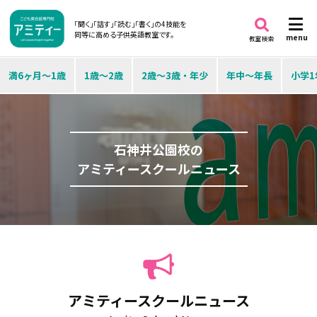
「聞く」「話す」「読む」「書く」の4技能を
同等に高める子供英語教室です。
menu
教室検索
満6ヶ月～1歳
1歳～2歳
2歳～3歳・年少
年中～年長
小学1
石神井公園校の
アミティースクールニュース
アミティースクールニュース