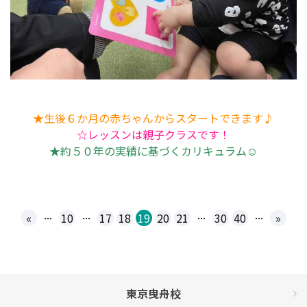
★生後６か月の赤ちゃんからスタートできます♪
☆レッスンは親子クラスです！
★約５０年の実績に基づくカリキュラム☺
...
...
...
...
«
10
17
18
19
20
21
30
40
»
東京曳舟校