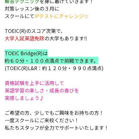
解答テクニック
を身に着けていきます！
対策レッスン後の３月に
スクールにて
IPテストにチャレンジ☆
TOEIC(R)のスコア次第で、
大学入試英語免除
の大学もあります‼
TOEIC Bridge(R)は
約６０分・１００点満点で挑戦できます。
(TOEIC(R)L&R：約１２０分・９９０点満点)
資格試験を上手に活用して
英語学習の楽しさ・成長の喜びを
実感しましょう♪
ご希望の方、少しでもご興味をお持ちの方！
一度スクールにご来校ください！
私たちスタッフが全力でサポートいたします！