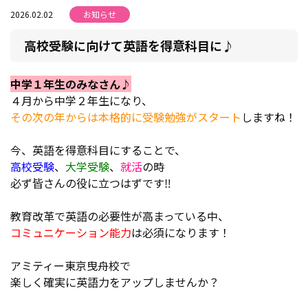
2026.02.02
お知らせ
高校受験に向けて英語を得意科目に♪
中学１年生のみなさん
♪
４月から中学２年生になり、
その次の年からは本格的に受験勉強がスタート
しますね！
今、英語を得意科目にすることで、
高校受験
、
大学受験
、
就活
の時
必ず皆さんの役に立つはずです‼
教育改革で英語の必要性が高まっている中、
コミュニケーション能力
は必須になります！
アミティー東京曳舟校で
楽しく確実に英語力をアップしませんか？